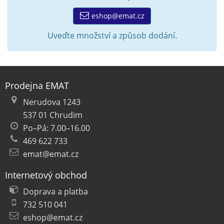
eshop@emat.cz
Uveďte množství a způsob dodání.
Prodejna EMAT
Nerudova 1243
537 01 Chrudim
Po–Pá: 7.00–16.00
469 622 733
emat@emat.cz
Internetový obchod
Doprava a platba
732 510 041
eshop@emat.cz