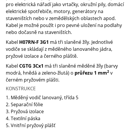
pro elektrická nářadí jako vrtačky, okružní pily, domácí
elektrické spotřebiče, motory, generátory na
staveništích nebo v zemědělských oblastech apod.
Kabel je možné použít i pro pevné uložení na podlahy
nebo dočasně na staveništích.
Kabel
H07RN-F 3G1
má tři slaněné žíly. Jednotlivé
vodiče se skládají z měděného lanovaného jádra,
pryžové izolace a černého pláště.
Kabel
CGTG 3Cx1
má tři slaněné měděné žíly (barvy
2
modrá, hnědá a zeleno-žlutá) o
průřezu 1 mm
v
černém pryžovém plášti.
KONSTRUKCE
1. Měděný vodič lanovaný, třída 5
2. Separační fólie
3. Pryžová izolace
4. Textilní páska
5. Vnitřní pryžový plášť