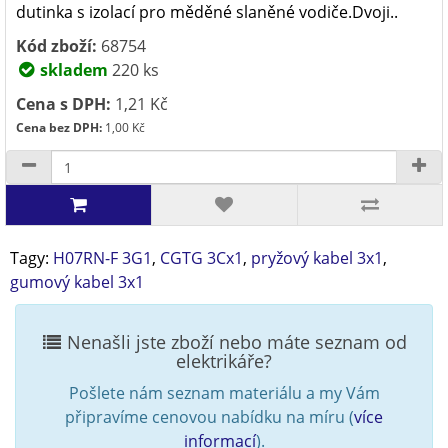
dutinka s izolací pro měděné slaněné vodiče.Dvoji..
Kód zboží:
68754
skladem
220 ks
Cena s DPH:
1,21 Kč
Cena bez DPH:
1,00 Kč
Tagy:
H07RN-F 3G1
,
CGTG 3Cx1
,
pryžový kabel 3x1
,
gumový kabel 3x1
Nenašli jste zboží nebo máte seznam od
elektrikáře?
Pošlete nám seznam materiálu a my Vám
připravíme cenovou nabídku na míru (
více
informací
).