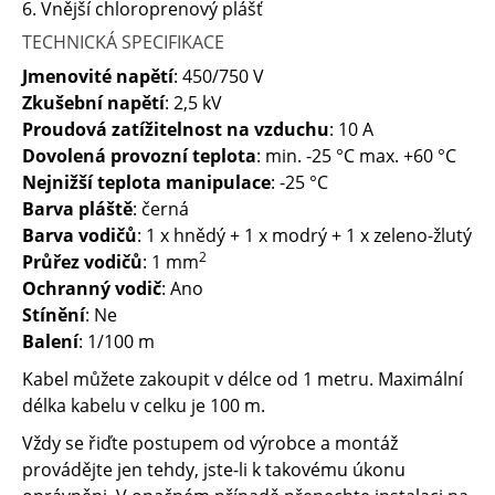
6. Vnější chloroprenový plášť
TECHNICKÁ SPECIFIKACE
Jmenovité napětí
: 450/750 V
Zkušební napětí
: 2,5 kV
Proudová zatížitelnost na vzduchu
: 10 A
Dovolená provozní teplota
: min. -25 °C max. +60 °C
Nejnižší teplota manipulace
: -25 °C
Barva pláště
: černá
Barva vodičů
: 1 x hnědý + 1 x modrý + 1 x zeleno-žlutý
2
Průřez vodičů
: 1 mm
Ochranný vodič
: Ano
Stínění
: Ne
Balení
: 1/100 m
Kabel můžete zakoupit v délce od 1 metru. Maximální
délka kabelu v celku je 100 m.
Vždy se řiďte postupem od výrobce a montáž
provádějte jen tehdy, jste-li k takovému úkonu