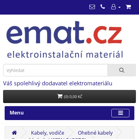
Váš spolehlivý dodavatel elektromateriálu
(0) 0,00 KČ
Menu
Kabely, vodiče
Ohebné kabely