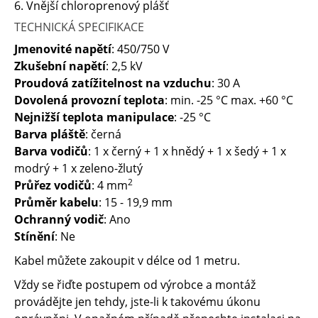
6. Vnější chloroprenový plášť
TECHNICKÁ SPECIFIKACE
Jmenovité napětí
: 450/750 V
Zkušební napětí
: 2,5 kV
Proudová zatížitelnost na vzduchu
: 30 A
Dovolená provozní teplota
: min. -25 °C max. +60 °C
Nejnižší teplota manipulace
: -25 °C
Barva pláště
: černá
Barva vodičů
: 1 x černý + 1 x hnědý + 1 x šedý + 1 x
modrý + 1 x zeleno-žlutý
2
Průřez vodičů
: 4 mm
Průměr kabelu
: 15 - 19,9 mm
Ochranný vodič
: Ano
Stínění
: Ne
Kabel můžete zakoupit v délce od 1 metru.
Vždy se řiďte postupem od výrobce a montáž
provádějte jen tehdy, jste-li k takovému úkonu