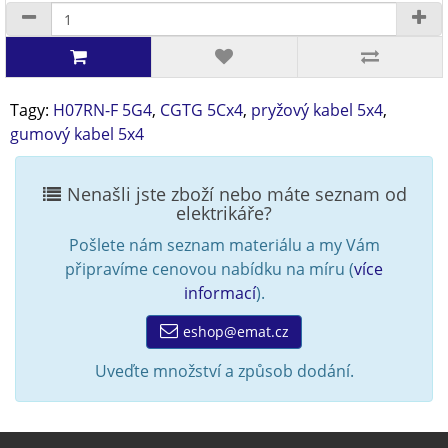
Tagy:
H07RN-F 5G4
,
CGTG 5Cx4
,
pryžový kabel 5x4
,
gumový kabel 5x4
Nenašli jste zboží nebo máte seznam od
elektrikáře?
Pošlete nám seznam materiálu a my Vám
připravíme cenovou nabídku na míru (
více
informací
).
eshop@emat.cz
Uveďte množství a způsob dodání.