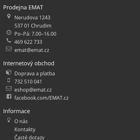
Prodejna EMAT
Nerudova 1243
537 01 Chrudim
Po–Pá: 7.00–16.00
469 622 733
emat@emat.cz
Internetový obchod
Doprava a platba
732 510 041
eshop@emat.cz
facebook.com/EMAT.cz
Informace
O nás
Kontakty
Časté dotazy