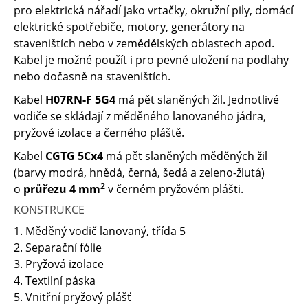
pro elektrická nářadí jako vrtačky, okružní pily, domácí
elektrické spotřebiče, motory, generátory na
staveništích nebo v zemědělských oblastech apod.
Kabel je možné použít i pro pevné uložení na podlahy
nebo dočasně na staveništích.
Kabel
H07RN-F 5G4
má pět slaněných žil. Jednotlivé
vodiče se skládají z měděného lanovaného jádra,
pryžové izolace a černého pláště.
Kabel
CGTG 5Cx4
má pět slaněných měděných žil
(barvy modrá, hnědá, černá, šedá a zeleno-žlutá)
2
o
průřezu 4 mm
v černém pryžovém plášti.
KONSTRUKCE
1. Měděný vodič lanovaný, třída 5
2. Separační fólie
3. Pryžová izolace
4. Textilní páska
5. Vnitřní pryžový plášť