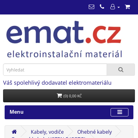
Váš spolehlivý dodavatel elektromateriálu
(0) 0,00 KČ
Menu
Kabely, vodiče
Ohebné kabely