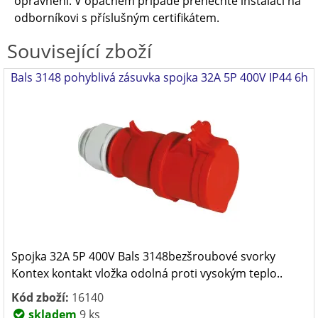
oprávněni. V opačném případě přenechte instalaci na
odborníkovi s příslušným certifikátem.
Související zboží
Bals 3148 pohyblivá zásuvka spojka 32A 5P 400V IP44 6h
Spojka 32A 5P 400V Bals 3148bezšroubové svorky
Kontex kontakt vložka odolná proti vysokým teplo..
Kód zboží:
16140
skladem
9 ks