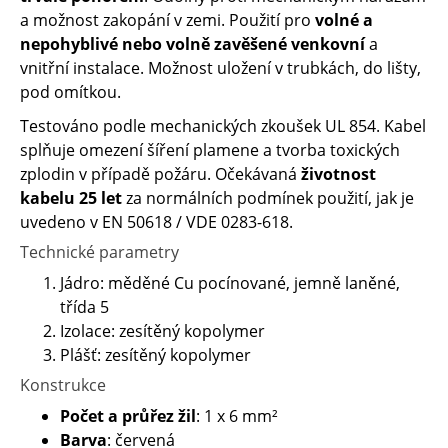
a možnost zakopání v zemi. Použití pro
volné a
nepohyblivé nebo volně zavěšené venkovní
a
vnitřní instalace. Možnost uložení v trubkách, do lišty,
pod omítkou.
Testováno podle mechanických zkoušek UL 854. Kabel
splňuje omezení šíření plamene a tvorba toxických
zplodin v případě požáru. Očekávaná
životnost
kabelu 25 let
za normálních podmínek použití, jak je
uvedeno v EN 50618 / VDE 0283-618.
Technické parametry
Jádro: měděné Cu pocínované, jemně laněné,
třída 5
Izolace: zesítěný kopolymer
Plášť: zesítěný kopolymer
Konstrukce
Počet a průřez žil
: 1 x 6 mm²
Barva
: červená