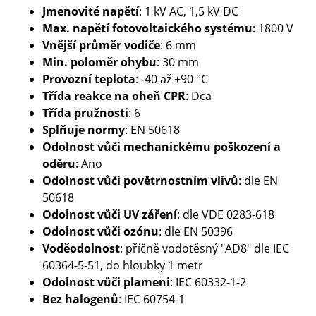
Jmenovité napětí
: 1 kV AC, 1,5 kV DC
Max. napětí fotovoltaického systému
: 1800 V
Vnější průměr vodiče
: 6 mm
Min. poloměr ohybu
: 30 mm
Provozní teplota
: -40 až +90 °C
Třída reakce na oheň CPR
: Dca
Třída pružnosti
: 6
Splňuje normy
: EN 50618
Odolnost vůči mechanickému poškození a
oděru
: Ano
Odolnost vůči povětrnostním vlivů
: dle EN
50618
Odolnost vůči UV záření
: dle VDE 0283-618
Odolnost vůči ozónu
: dle EN 50396
Voděodolnost
: příčně vodotěsný "AD8" dle IEC
60364-5-51, do hloubky 1 metr
Odolnost vůči plameni
: IEC 60332-1-2
Bez halogenů
: IEC 60754-1