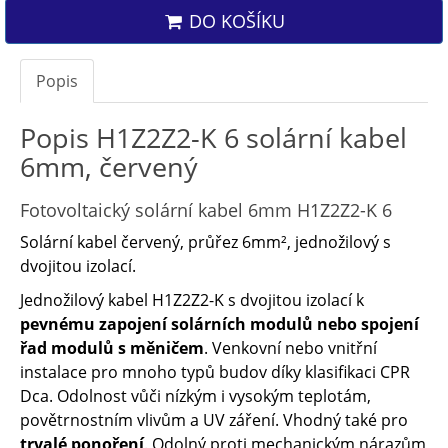
DO KOŠÍKU
Popis
Popis H1Z2Z2-K 6 solární kabel
6mm, červený
Fotovoltaický solární kabel 6mm H1Z2Z2-K 6
Solární kabel červený, průřez 6mm², jednožilový s
dvojitou izolací.
Jednožilový kabel H1Z2Z2-K s dvojitou izolací k
pevnému zapojení solárních modulů nebo spojení
řad modulů s měničem
. Venkovní nebo vnitřní
instalace pro mnoho typů budov díky klasifikaci CPR
Dca. Odolnost vůči nízkým i vysokým teplotám,
povětrnostním vlivům a UV záření. Vhodný také pro
trvalé ponoření
. Odolný proti mechanickým nárazům