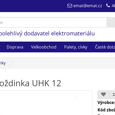
emat@emat.cz
4
polehlivý dodavatel elektromateriálu
Doprava
Velkoobchod
Palety, cívky
Časté dot
nky
ždinka UHK 12
Výrobce
Kód zbož