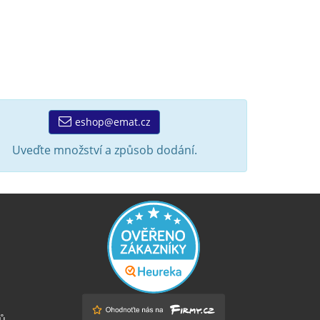
eshop@emat.cz
Uveďte množství a způsob dodání.
ů