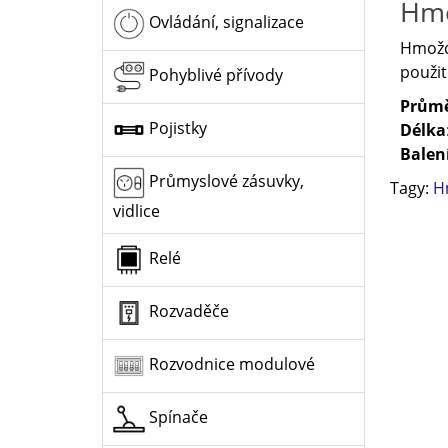
Hmo
Ovládání, signalizace
Hmoždi
použit
Pohyblivé přívody
Prům
Pojistky
Délka
Balen
Průmyslové zásuvky,
Tagy:
H
vidlice
Relé
Rozvaděče
Rozvodnice modulové
Spínače