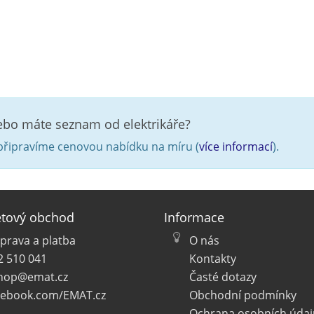
nebo máte seznam od elektrikáře?
řipravíme cenovou nabídku na míru (
více informací
).
etový obchod
Informace
prava a platba
O nás
2 510 041
Kontakty
hop@emat.cz
Časté dotazy
cebook.com/EMAT.cz
Obchodní podmínky
Ochrana osobních údaj