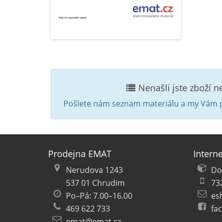
Nenašli jste zboží 
Pošlete nám seznam materiálu a my Vám p
Prodejna EMAT
Intern
Nerudova 1243
Do
537 01 Chrudim
73
Po–Pá: 7.00–16.00
es
469 622 733
fa
emat@emat.cz