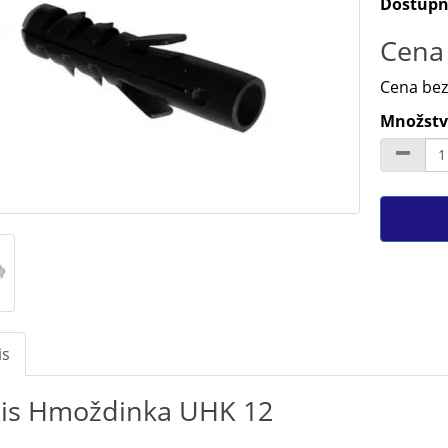
Dostupn
Cena 
Cena bez
Množství
is
is Hmoždinka UHK 12