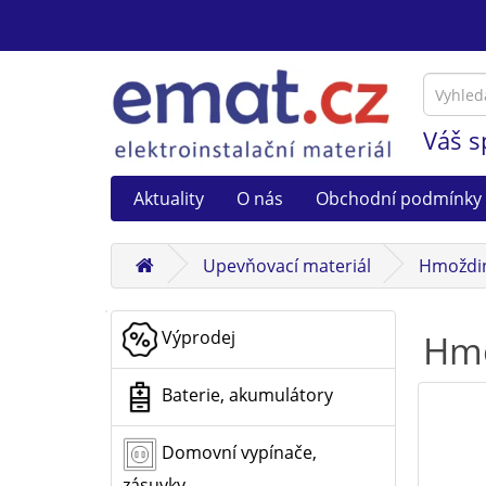
Váš s
Aktuality
O nás
Obchodní podmínky
Upevňovací materiál
Hmoždi
Výprodej
Hmo
Baterie, akumulátory
Domovní vypínače,
zásuvky