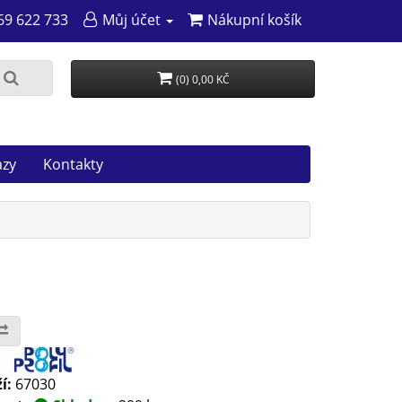
69 622 733
Můj účet
Nákupní košík
(0) 0,00 KČ
azy
Kontakty
:
í:
67030