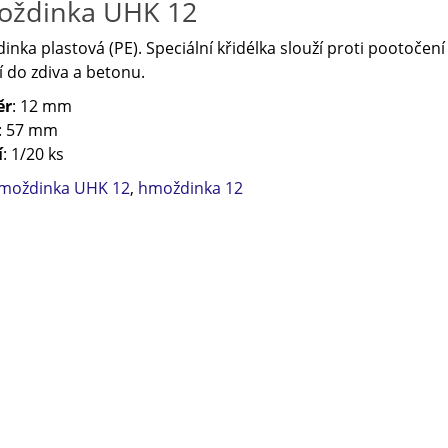
ždinka UHK 12
nka plastová (PE). Speciální křidélka slouží proti pootoče
í do zdiva a betonu.
ěr
: 12 mm
: 57 mm
í
: 1/20 ks
moždinka UHK 12
,
hmoždinka 12