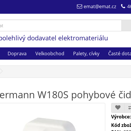
emat@emat.cz
4
polehlivý dodavatel elektromateriálu
Doprava
Velkoobchod
Palety, cívky
Časté dot
ermann W180S pohybové čidl
Výrobce
Kód zbož