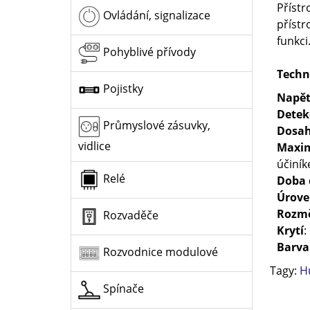
Přístr
Ovládání, signalizace
přístr
funkci
Pohyblivé přívody
Techn
Pojistky
Napět
Detek
Průmyslové zásuvky,
Dosah
vidlice
Maxim
účiník
Relé
Doba 
Úroveň
Rozm
Rozvaděče
Krytí
:
Barva
Rozvodnice modulové
Tagy:
H
Spínače