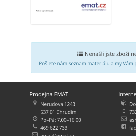
Nenašli jste zboží 
Pošlete nám seznam materiálu a my Vám p
Prodejna EMAT
Intern
Nerudova 1243
Do
537 01 Chrudim
73
Po–Pá: 7.00–16.00
es
469 622 733
fa
emat@emat.cz