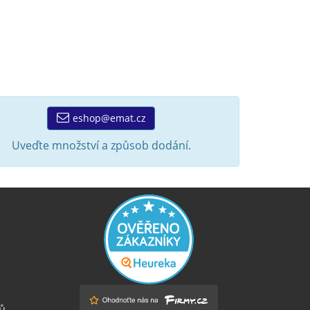
eshop@emat.cz
Uveďte množství a způsob dodání.
ů