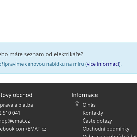
nebo máte seznam od elektrikáře?
řipravíme cenovou nabídku na míru (
více informací
).
etový obchod
Informace
prava a platba
O nás
2 510 041
Kontakty
hop@emat.cz
Časté dotazy
cebook.com/EMAT.cz
Obchodní podmínky
Ochrana osobních údaj