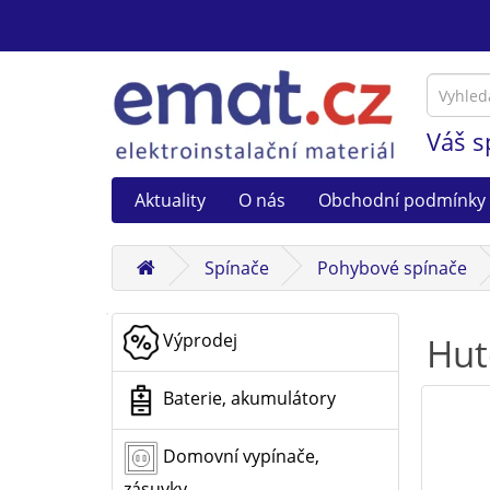
Váš s
Aktuality
O nás
Obchodní podmínky
Spínače
Pohybové spínače
Výprodej
Hut
Baterie, akumulátory
Domovní vypínače,
zásuvky