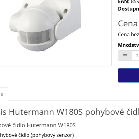
EAN:
859
Dostupn
Cena 
Cena bez
Množství
is
is Hutermann W180S pohybové čidl
bové čidlo Hutermann W180S
hybové čidlo (pohybový senzor)