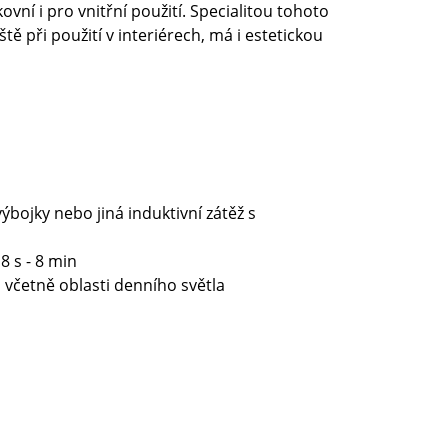
vní i pro vnitřní použití. Specialitou tohoto
ě při použití v interiérech, má i estetickou
ýbojky nebo jiná induktivní zátěž s
8 s - 8 min
á včetně oblasti denního světla