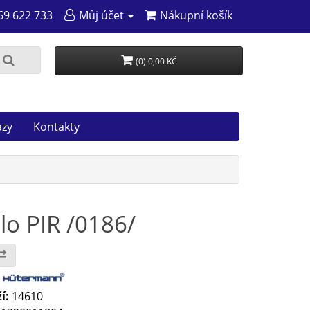
69 622 733
Můj účet
Nákupní košík
(0) 0,00 KČ
azy
Kontakty
o PIR /0186/
:
í:
14610