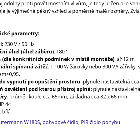
oj odolný proti povětrnostním vlivům, je tedy určen pro venko
oje je výjimečně pěkný vzhled a poměrně malé rozměry. Zvlášt
.
ické parametry:
í
: 230 V / 50 Hz
ční úhel (úhel záběru)
: 180°
 (dle konkrétních podmínek v místě montáže)
: až 12 m
ální spínaná zátěž
: 1 100 W žárovky nebo 300 VA zářivky, v
em>0,95.
do vypnutí po opuštění prostoru
: plynule nastavitelná cca 
 osvětlení pod kterou přístroj spíná
: plynule nastaviteln
ěry
: průměr koule cca 65mm, základna cca 82 x 66 mm
 IP 44
: bílá
utermann W180S
,
pohybové čidlo
,
PIR čidlo pohybu