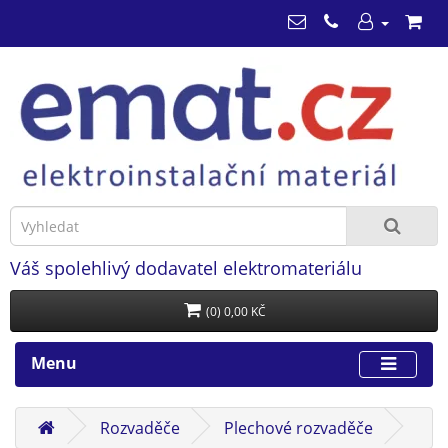
Váš spolehlivý dodavatel elektromateriálu
(0) 0,00 KČ
Menu
Rozvaděče
Plechové rozvaděče