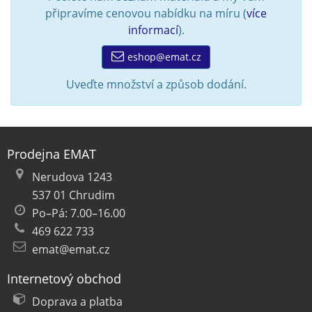
připravíme cenovou nabídku na míru (
více
informací
).
eshop@emat.cz
Uveďte množství a způsob dodání.
Prodejna EMAT
Nerudova 1243
537 01 Chrudim
Po–Pá: 7.00–16.00
469 622 733
emat@emat.cz
Internetový obchod
Doprava a platba