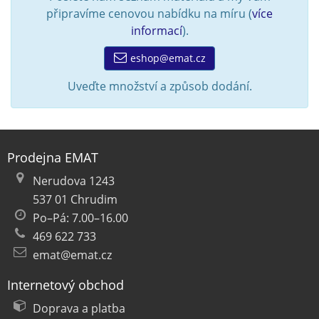
připravíme cenovou nabídku na míru (
více
informací
).
eshop@emat.cz
Uveďte množství a způsob dodání.
Prodejna EMAT
Nerudova 1243
537 01 Chrudim
Po–Pá: 7.00–16.00
469 622 733
emat@emat.cz
Internetový obchod
Doprava a platba