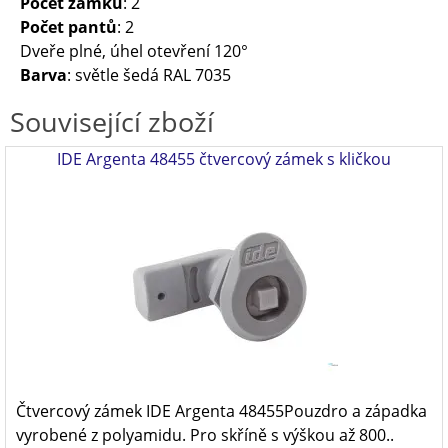
Počet zámků
: 2
Počet pantů
: 2
Dveře plné, úhel otevření 120°
Barva
: světle šedá RAL 7035
Související zboží
IDE Argenta 48455 čtvercový zámek s kličkou
Čtvercový zámek IDE Argenta 48455Pouzdro a západka
vyrobené z polyamidu. Pro skříně s výškou až 800..