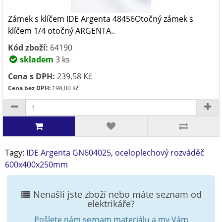
Zámek s klíčem IDE Argenta 48456Otočný zámek s
klíčem 1/4 otočný ARGENTA..
Kód zboží:
64190
skladem
3 ks
Cena s DPH:
239,58 Kč
Cena bez DPH:
198,00 Kč
Tagy:
IDE Argenta GN604025
,
oceloplechový rozváděč
600x400x250mm
Nenašli jste zboží nebo máte seznam od
elektrikáře?
Pošlete nám seznam materiálu a my Vám