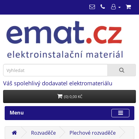
Váš spolehlivý dodavatel elektromateriálu
(0) 0,00 KČ
Menu
Rozvaděče
Plechové rozvaděče