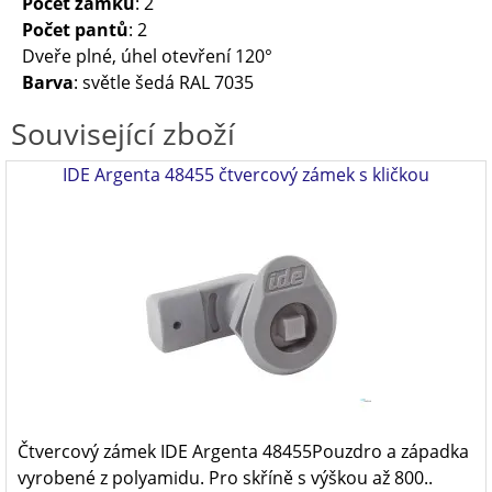
Počet zámků
: 2
Počet pantů
: 2
Dveře plné, úhel otevření 120°
Barva
: světle šedá RAL 7035
Související zboží
IDE Argenta 48455 čtvercový zámek s kličkou
Čtvercový zámek IDE Argenta 48455Pouzdro a západka
vyrobené z polyamidu. Pro skříně s výškou až 800..