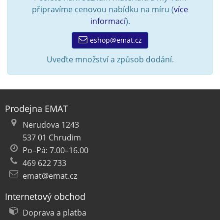
připravíme cenovou nabídku na míru (
více
informací
).
eshop@emat.cz
Uveďte množství a způsob dodání.
Prodejna EMAT
Nerudova 1243
537 01 Chrudim
Po–Pá: 7.00–16.00
469 622 733
emat@emat.cz
Internetový obchod
Doprava a platba