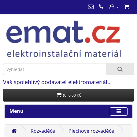
Váš spolehlivý dodavatel elektromateriálu
(0) 0,00 KČ
Menu
Rozvaděče
Plechové rozvaděče