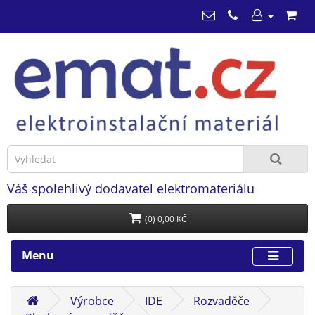
Váš spolehlivý dodavatel elektromateriálu
(0) 0,00 KČ
Menu
Výrobce
IDE
Rozvaděče