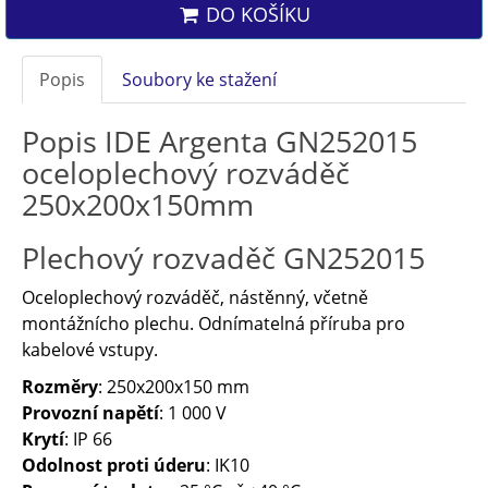
DO KOŠÍKU
Popis
Soubory ke stažení
Popis IDE Argenta GN252015
oceloplechový rozváděč
250x200x150mm
Plechový rozvaděč GN252015
Oceloplechový rozváděč, nástěnný, včetně
montážnícho plechu. Odnímatelná příruba pro
kabelové vstupy.
Rozměry
: 250x200x150 mm
Provozní napětí
: 1 000 V
Krytí
: IP 66
Odolnost proti úderu
: IK10