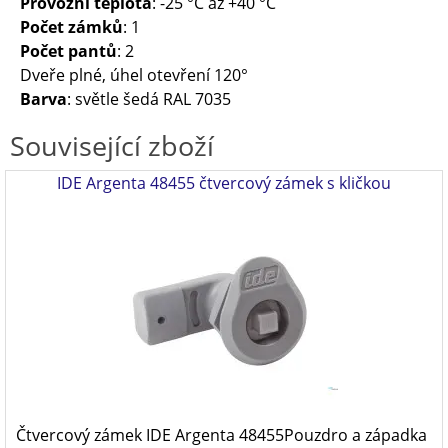
Provozní teplota
: -25 °C až +40 °C
Počet zámků
: 1
Počet pantů
: 2
Dveře plné, úhel otevření 120°
Barva
: světle šedá RAL 7035
Související zboží
IDE Argenta 48455 čtvercový zámek s kličkou
Čtvercový zámek IDE Argenta 48455Pouzdro a západka