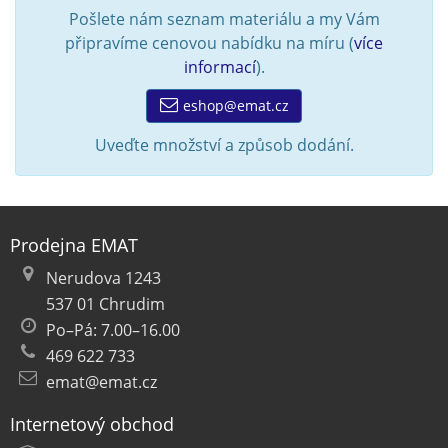
Pošlete nám seznam materiálu a my Vám
připravíme cenovou nabídku na míru (
více
informací
).
eshop@emat.cz
Uveďte množství a způsob dodání.
Prodejna EMAT
Nerudova 1243
537 01 Chrudim
Po–Pá: 7.00–16.00
469 622 733
emat@emat.cz
Internetový obchod