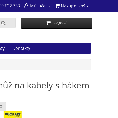
69 622 733
Můj účet
Nákupní košík
(0) 0,00 KČ
azy
Kontakty
nůž na kabely s hákem
: