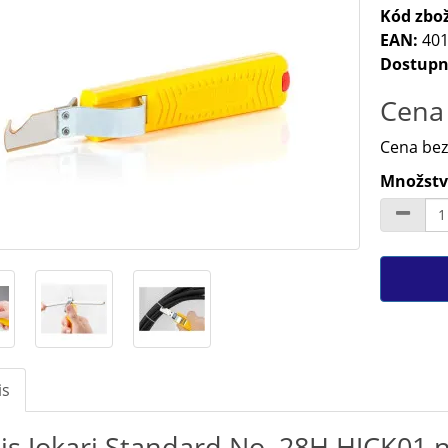
Kód zbož
EAN:
401
Dostupn
Cena 
Cena bez
Množství
is
is Jokari Standard No. 28H HJCK01 