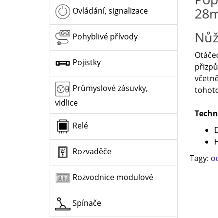
28m
Ovládání, signalizace
Nůž
Pohyblivé přívody
Otáčec
Pojistky
přizpů
včetně
Průmyslové zásuvky,
tohoto
vidlice
Techn
Relé
H
Rozvaděče
Tagy:
od
Rozvodnice modulové
Spínače