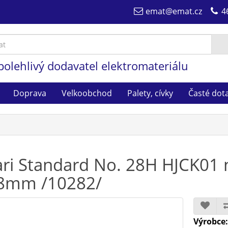
emat@emat.cz
4
polehlivý dodavatel elektromateriálu
Doprava
Velkoobchod
Palety, cívky
Časté dot
ari Standard No. 28H HJCK01 
8mm /10282/
Výrobce