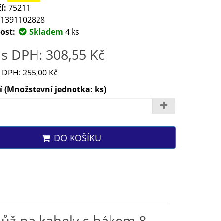
í:
75211
1391102828
ost:
Skladem
4 ks
s DPH: 308,55 Kč
 DPH: 255,00 Kč
 (Množstevní jednotka: ks)
DO KOŠÍKU
nůž na kabely s hákem 8-