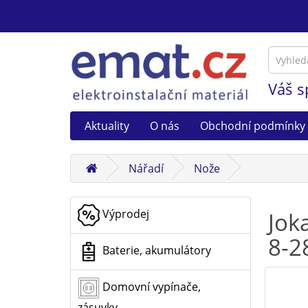
Váš s
Aktuality
O nás
Obchodní podmínky
Nářadí
Nože
Výprodej
Jok
8-2
Baterie, akumulátory
Domovní vypínače,
zásuvky