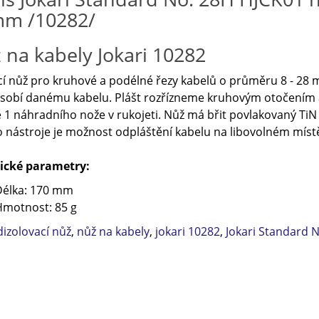
m /10282/
 na kabely Jokari
10282
í nůž pro kruhové a podélné řezy kabelů o průměru 8 - 28 
sobí danému kabelu. Plášt rozřízneme kruhovým otočením 
 1 náhradního nože v rukojeti. Nůž má břit povlakovaný TiN
 nástroje je možnost odpláštění kabelu na libovolném míst
ické parametry:
Délka: 170 mm
motnost: 85 g
izolovací nůž
,
nůž na kabely
,
jokari 10282
,
Jokari Standard 