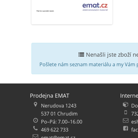
Nenašli jste zboží 
Pošlete nám seznam materiálu a my Vám p
Prodejna EMAT
Intern
Nerudova 1243
Do
537 01 Chrudim
73
Po–Pá: 7.00–16.00
es
469 622 733
fa
emat@emat.cz