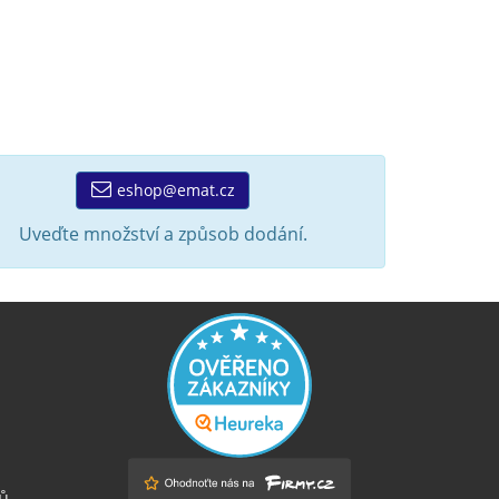
eshop@emat.cz
Uveďte množství a způsob dodání.
ů