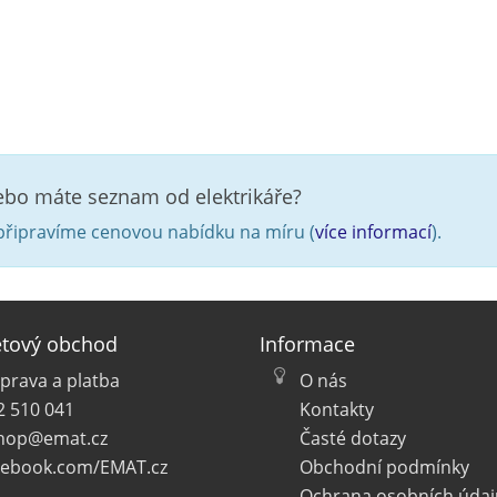
nebo máte seznam od elektrikáře?
řipravíme cenovou nabídku na míru (
více informací
).
etový obchod
Informace
prava a platba
O nás
2 510 041
Kontakty
hop@emat.cz
Časté dotazy
cebook.com/EMAT.cz
Obchodní podmínky
Ochrana osobních údaj