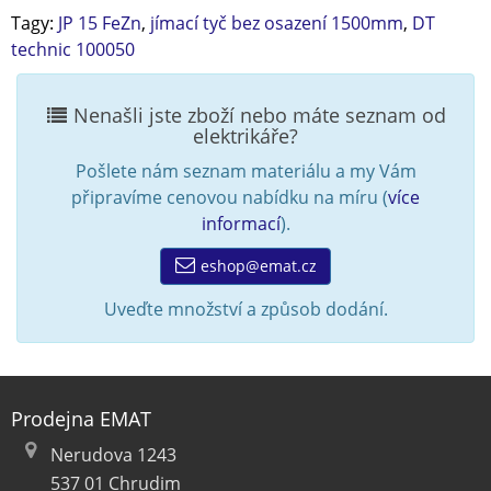
Tagy:
JP 15 FeZn
,
jímací tyč bez osazení 1500mm
,
DT
technic 100050
Nenašli jste zboží nebo máte seznam od
elektrikáře?
Pošlete nám seznam materiálu a my Vám
připravíme cenovou nabídku na míru (
více
informací
).
eshop@emat.cz
Uveďte množství a způsob dodání.
Prodejna EMAT
Nerudova 1243
537 01 Chrudim