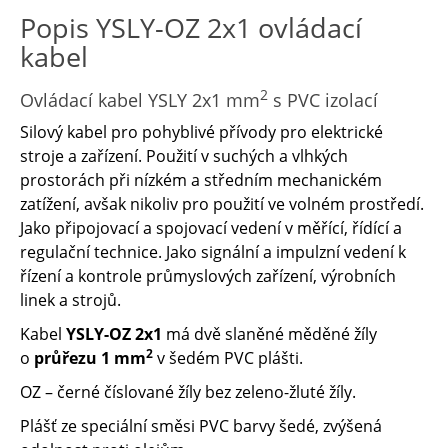
Popis YSLY-OZ 2x1 ovládací
kabel
2
Ovládací kabel YSLY 2x1 mm
s PVC izolací
Silový kabel pro pohyblivé přívody pro elektrické
stroje a zařízení. Použití v suchých a vlhkých
prostorách při nízkém a středním mechanickém
zatížení, avšak nikoliv pro použití ve volném prostředí.
Jako připojovací a spojovací vedení v měřící, řídící a
regulační technice. Jako signální a impulzní vedení k
řízení a kontrole průmyslových zařízení, výrobních
linek a strojů.
Kabel
YSLY-OZ 2x1
má dvě slaněné měděné žíly
2
o
průřezu 1 mm
v šedém PVC plášti.
OZ – černé číslované žíly bez zeleno-žluté žíly.
Plášť ze speciální směsi PVC barvy šedé, zvýšená