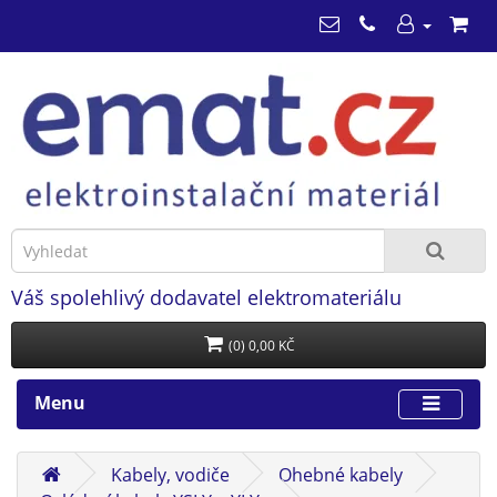
Váš spolehlivý dodavatel elektromateriálu
(0) 0,00 KČ
Menu
Kabely, vodiče
Ohebné kabely