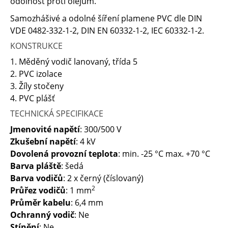
odolnost proti olejům.
Samozhášivé a odolné šíření plamene PVC dle DIN
VDE 0482-332-1-2, DIN EN 60332-1-2, IEC 60332-1-2.
KONSTRUKCE
1. Měděný vodič lanovaný, třída 5
2. PVC izolace
3. Žíly stočeny
4. PVC plášť
TECHNICKÁ SPECIFIKACE
Jmenovité napětí
: 300/500 V
Zkušební napětí
: 4 kV
Dovolená provozní teplota
: min. -25 °C max. +70 °C
Barva pláště
: šedá
Barva vodičů
: 2 x černý (číslovaný)
2
Průřez vodičů
: 1 mm
Průměr kabelu
: 6,4 mm
Ochranný vodič
: Ne
Stínění
: Ne