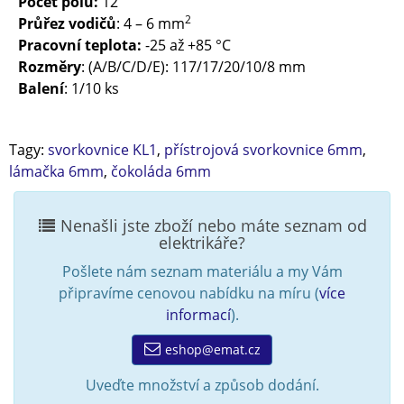
Počet pólů:
12
2
Průřez vodičů
: 4 – 6 mm
Pracovní teplota:
-25 až +85 °C
Rozměry
: (A/B/C/D/E): 117/17/20/10/8 mm
Balení
: 1/10 ks
Tagy:
svorkovnice KL1
,
přístrojová svorkovnice 6mm
,
lámačka 6mm
,
čokoláda 6mm
Nenašli jste zboží nebo máte seznam od
elektrikáře?
Pošlete nám seznam materiálu a my Vám
připravíme cenovou nabídku na míru (
více
informací
).
eshop@emat.cz
Uveďte množství a způsob dodání.