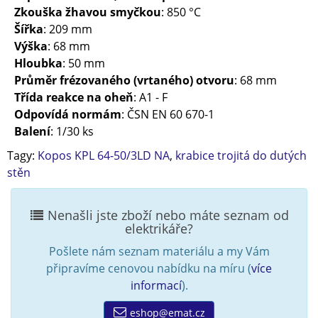
Zkouška žhavou smyčkou
: 850 °C
Šířka
: 209 mm
Výška
: 68 mm
Hloubka
: 50 mm
Průměr frézovaného (vrtaného) otvoru
: 68 mm
Třída reakce na oheň
: A1 - F
Odpovídá normám
: ČSN EN 60 670-1
Balení
: 1/30 ks
Tagy:
Kopos KPL 64-50/3LD NA
,
krabice trojitá do dutých
stěn
Nenašli jste zboží nebo máte seznam od
elektrikáře?
Pošlete nám seznam materiálu a my Vám
připravíme cenovou nabídku na míru (
více
informací
).
eshop@emat.cz