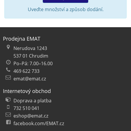
Uveďte množství a způsob dodání.
Prodejna EMAT
Nerudova 1243
537 01 Chrudim
Po–Pá: 7.00–16.00
469 622 733
emat@emat.cz
Internetový obchod
Doprava a platba
732 510 041
eshop@emat.cz
facebook.com/EMAT.cz