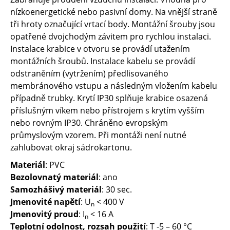
nízkoenergetické nebo pasivní domy. Na vnější straně
tři hroty označující vrtací body. Montážní šrouby jsou
opatřené dvojchodým závitem pro rychlou instalaci.
Instalace krabice v otvoru se provádí utažením
montážních šroubů. Instalace kabelu se provádí
odstraněním (vytržením) předlisovaného
membránového vstupu a následným vložením kabelu
případně trubky. Krytí IP30 splňuje krabice osazená
příslušným víkem nebo přístrojem s krytím vyšším
nebo rovným IP30. Chráněno evropským
průmyslovým vzorem. Při montáži není nutné
zahlubovat okraj sádrokartonu.
Materiál
: PVC
Bezolovnatý materiál
: ano
Samozhášivý materiál
: 30 sec.
Jmenovité napětí
: U
< 400 V
n
Jmenovitý proud
: I
< 16 A
n
Teplotní odolnost, rozsah použití
: T -5 – 60 °C