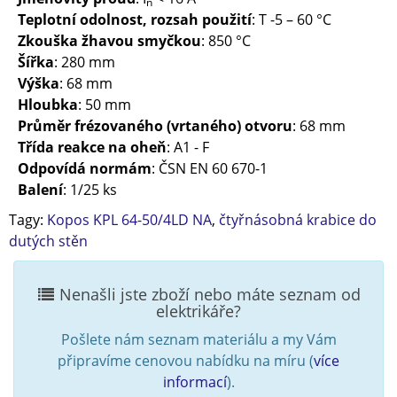
n
Teplotní odolnost, rozsah použití
: T -5 – 60 °C
Zkouška žhavou smyčkou
: 850 °C
Šířka
: 280 mm
Výška
: 68 mm
Hloubka
: 50 mm
Průměr frézovaného (vrtaného) otvoru
: 68 mm
Třída reakce na oheň
: A1 - F
Odpovídá normám
: ČSN EN 60 670-1
Balení
: 1/25 ks
Tagy:
Kopos KPL 64-50/4LD NA
,
čtyřnásobná krabice do
dutých stěn
Nenašli jste zboží nebo máte seznam od
elektrikáře?
Pošlete nám seznam materiálu a my Vám
připravíme cenovou nabídku na míru (
více
informací
).