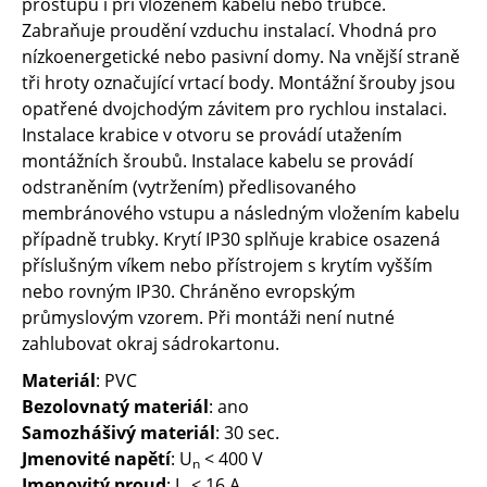
prostupu i při vloženém kabelu nebo trubce.
Zabraňuje proudění vzduchu instalací. Vhodná pro
nízkoenergetické nebo pasivní domy. Na vnější straně
tři hroty označující vrtací body. Montážní šrouby jsou
opatřené dvojchodým závitem pro rychlou instalaci.
Instalace krabice v otvoru se provádí utažením
montážních šroubů. Instalace kabelu se provádí
odstraněním (vytržením) předlisovaného
membránového vstupu a následným vložením kabelu
případně trubky. Krytí IP30 splňuje krabice osazená
příslušným víkem nebo přístrojem s krytím vyšším
nebo rovným IP30. Chráněno evropským
průmyslovým vzorem. Při montáži není nutné
zahlubovat okraj sádrokartonu.
Materiál
: PVC
Bezolovnatý materiál
: ano
Samozhášivý materiál
: 30 sec.
Jmenovité napětí
: U
< 400 V
n
Jmenovitý proud
: I
< 16 A