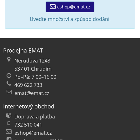
eshop@emat.cz
Uveďte množství a způsob dodání.
Prodejna EMAT
Nerudova 1243
537 01 Chrudim
Po–Pá: 7.00–16.00
469 622 733
emat@emat.cz
Internetový obchod
Doprava a platba
732 510 041
eshop@emat.cz