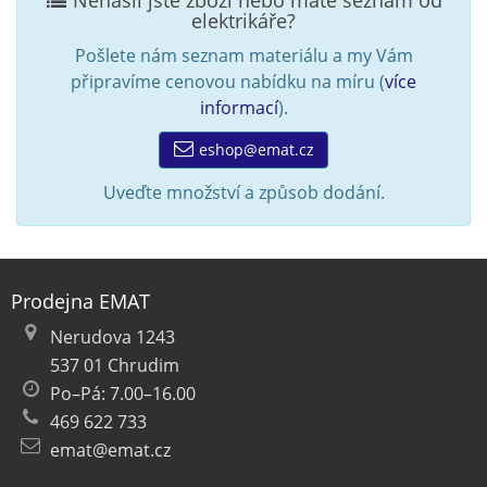
Nenašli jste zboží nebo máte seznam od
elektrikáře?
Pošlete nám seznam materiálu a my Vám
připravíme cenovou nabídku na míru (
více
informací
).
eshop@emat.cz
Uveďte množství a způsob dodání.
Prodejna EMAT
Nerudova 1243
537 01 Chrudim
Po–Pá: 7.00–16.00
469 622 733
emat@emat.cz