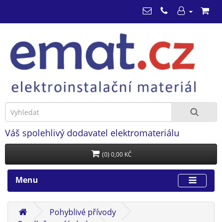
Váš spolehlivý dodavatel elektromateriálu
(0) 0,00 KČ
Menu
Pohyblivé přívody