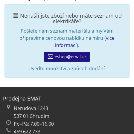
Nenašli jste zboží nebo máte seznam od
elektrikáře?
Pošlete nám seznam materiálu a my Vám
připravíme cenovou nabídku na míru (
více
informací
).
eshop@emat.cz
Uveďte množství a způsob dodání.
Prodejna EMAT
Nerudova 1243
537 01 Chrudim
Po–Pá: 7.00–16.00
469 622 733