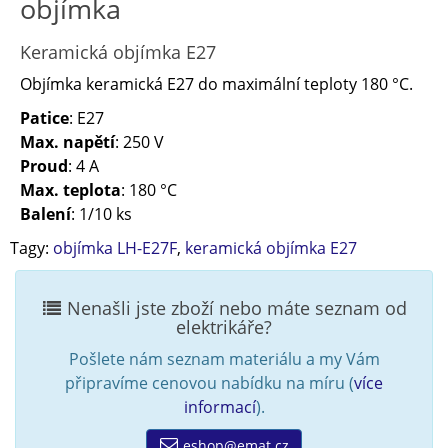
objímka
Keramická objímka E27
Objímka keramická E27 do maximální teploty 180 °C.
Patice
: E27
Max. napětí
: 250 V
Proud
: 4 A
Max. teplota
: 180 °C
Balení
: 1/10 ks
Tagy:
objímka LH-E27F
,
keramická objímka E27
Nenašli jste zboží nebo máte seznam od
elektrikáře?
Pošlete nám seznam materiálu a my Vám
připravíme cenovou nabídku na míru (
více
informací
).
eshop@emat.cz