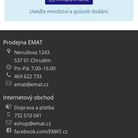
Uveďte množství a způsob dodání.
Prodejna EMAT
Nerudova 1243
537 01 Chrudim
Po–Pá: 7.00–16.00
469 622 733
emat@emat.cz
Internetový obchod
Doprava a platba
732 510 041
eshop@emat.cz
facebook.com/EMAT.cz