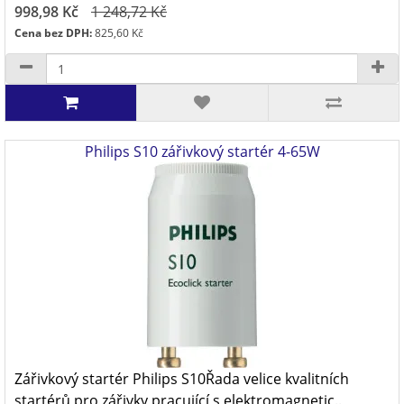
998,98 Kč
1 248,72 Kč
Cena bez DPH:
825,60 Kč
Philips S10 zářivkový startér 4-65W
Zářivkový startér Philips S10Řada velice kvalitních
startérů pro zářivky pracující s elektromagnetic..