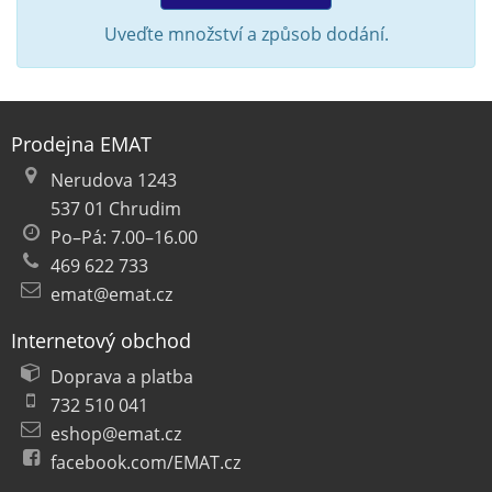
Uveďte množství a způsob dodání.
Prodejna EMAT
Nerudova 1243
537 01 Chrudim
Po–Pá: 7.00–16.00
469 622 733
emat@emat.cz
Internetový obchod
Doprava a platba
732 510 041
eshop@emat.cz
facebook.com/EMAT.cz