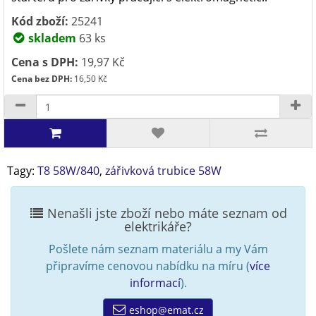
Kód zboží:
25241
skladem
63 ks
Cena s DPH:
19,97 Kč
Cena bez DPH:
16,50 Kč
Tagy:
T8 58W/840
,
zářivková trubice 58W
Nenašli jste zboží nebo máte seznam od
elektrikáře?
Pošlete nám seznam materiálu a my Vám
připravíme cenovou nabídku na míru (
více
informací
).
eshop@emat.cz