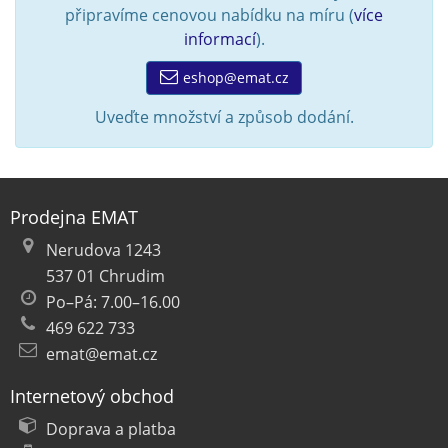
připravíme cenovou nabídku na míru (
více
informací
).
eshop@emat.cz
Uveďte množství a způsob dodání.
Prodejna EMAT
Nerudova 1243
537 01 Chrudim
Po–Pá: 7.00–16.00
469 622 733
emat@emat.cz
Internetový obchod
Doprava a platba