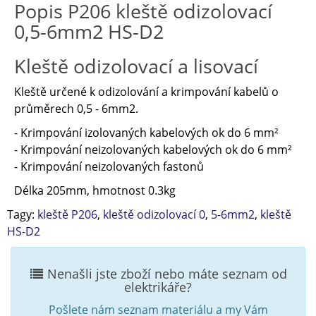
Popis P206 kleště odizolovací
0,5-6mm2 HS-D2
Kleště odizolovací a lisovací
Kleště určené k odizolování a krimpování kabelů o
průměrech 0,5 - 6mm2.
- Krimpování izolovaných kabelových ok do 6 mm²
- Krimpování neizolovaných kabelových ok do 6 mm²
- Krimpování neizolovaných fastonů
Délka 205mm, hmotnost 0.3kg
Tagy:
kleště P206
,
kleště odizolovací 0
,
5-6mm2
,
kleště
HS-D2
Nenašli jste zboží nebo máte seznam od
elektrikáře?
Pošlete nám seznam materiálu a my Vám