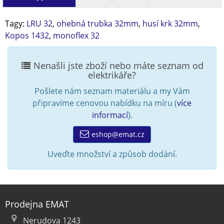
Tagy:
LRU 32
,
ohebná trubka 32mm
,
husí krk 32mm
,
Kopos 1432
,
monoflex 32
Nenašli jste zboží nebo máte seznam od
elektrikáře?
Pošlete nám seznam materiálu a my Vám
připravíme cenovou nabídku na míru (
více
informací
).
eshop@emat.cz
Uveďte množství a způsob dodání.
Prodejna EMAT
Nerudova 1243