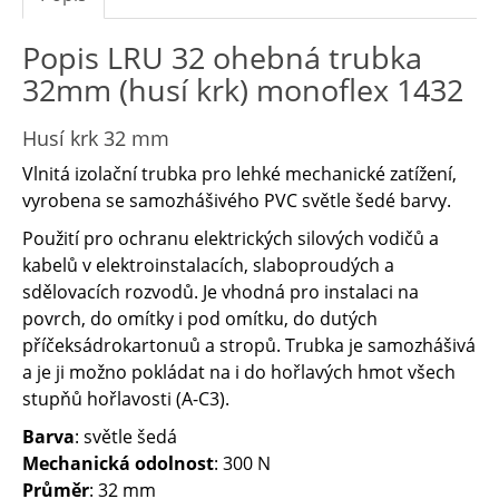
Popis LRU 32 ohebná trubka
32mm (husí krk) monoflex 1432
Husí krk 32 mm
Vlnitá izolační trubka pro lehké mechanické zatížení,
vyrobena se samozhášivého PVC světle šedé barvy.
Použití pro ochranu elektrických silových vodičů a
kabelů v elektroinstalacích, slaboproudých a
sdělovacích rozvodů. Je vhodná pro instalaci na
povrch, do omítky i pod omítku, do dutých
příčeksádrokartonuů a stropů. Trubka je samozhášivá
a je ji možno pokládat na i do hořlavých hmot všech
stupňů hořlavosti (A-C3).
Barva
: světle šedá
Mechanická odolnost
: 300 N
Průměr
: 32 mm