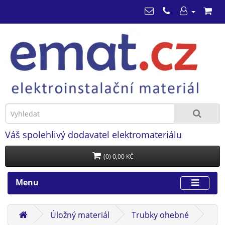
Váš spolehlivý dodavatel elektromateriálu
(0) 0,00 KČ
Menu
Úložný materiál
Trubky ohebné