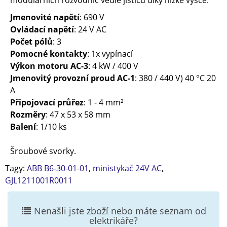
modulárních rozvodnic vedle jističů díky nízké výšce.
Jmenovité napětí
: 690 V
Ovládací napětí
: 24 V AC
Počet pólů
: 3
Pomocné kontakty
: 1x vypínací
Výkon motoru AC-3
: 4 kW / 400 V
Jmenovitý provozní proud AC-1
: 380 / 440 V) 40 °C 20
A
Připojovací průřez
: 1 - 4 mm²
Rozměry
: 47 x 53 x 58 mm
Balení
: 1/10 ks
Šroubové svorky.
Tagy:
ABB B6-30-01-01
,
ministykač 24V AC
,
GJL1211001R0011
Nenašli jste zboží nebo máte seznam od
elektrikáře?