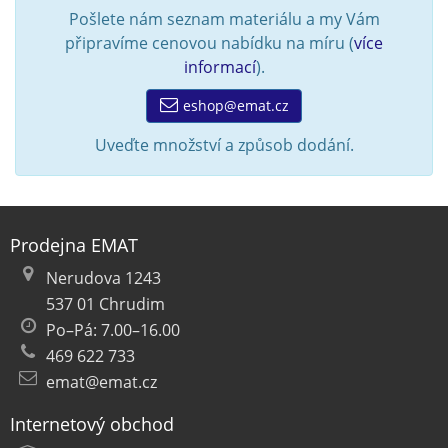
Pošlete nám seznam materiálu a my Vám
připravíme cenovou nabídku na míru (
více
informací
).
eshop@emat.cz
Uveďte množství a způsob dodání.
Prodejna EMAT
Nerudova 1243
537 01 Chrudim
Po–Pá: 7.00–16.00
469 622 733
emat@emat.cz
Internetový obchod