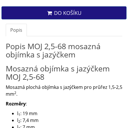
DO KOŠÍKU
Popis
Popis MOJ 2,5-68 mosazná
objímka s jazýčkem
Mosazná objímka s jazýčkem
MOJ 2,5-68
Mosazná plochá objímka s jazýčkem pro průřez 1,5-2,5
2
mm
.
Rozměry
:
l
: 19 mm
1
l
: 7,4 mm
2
l
: 7 mm