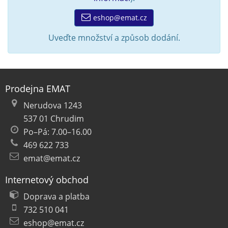
eshop@emat.cz
Uveďte množství a způsob dodání.
Prodejna EMAT
Nerudova 1243
537 01 Chrudim
Po–Pá: 7.00–16.00
469 622 733
emat@emat.cz
Internetový obchod
Doprava a platba
732 510 041
eshop@emat.cz