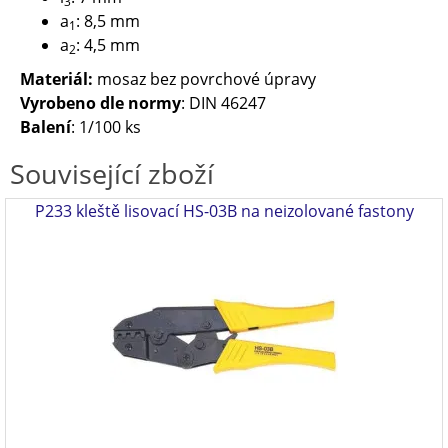
3
a
: 8,5 mm
1
a
: 4,5 mm
2
Materiál:
mosaz bez povrchové úpravy
Vyrobeno dle normy
: DIN 46247
Balení
: 1/100 ks
Související zboží
P233 kleště lisovací HS-03B na neizolované fastony