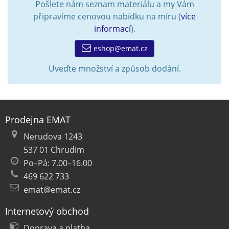
Pošlete nám seznam materiálu a my Vám
připravíme cenovou nabídku na míru (
více
informací
).
eshop@emat.cz
Uveďte množství a způsob dodání.
Prodejna EMAT
Nerudova 1243
537 01 Chrudim
Po–Pá: 7.00–16.00
469 622 733
emat@emat.cz
Internetový obchod
Doprava a platba