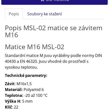
Popis
Soubory ke stažení
Popis MSL-02 matice se závitem
M16
Matice M16 MSL-02
Standardní matice M jsou vyráběny podle normy DIN
40430 a EN 46320. Jsou vhodné do prostředí s
vysokou teplotou.
Technické parametry:
Závit
: M16x1,5
Materiál:
Polyamid 6
Teplotna:
-20 až 100 °C
Výška H
: 5 mm
Klíč
: 22