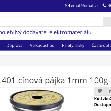
emat@emat.cz
4
polehlivý dodavatel elektromateriálu
Doprava
Velkoobchod
Palety, cívky
Časté dot
401 cínová pájka 1mm 100g
Kód zbož
Dostupn