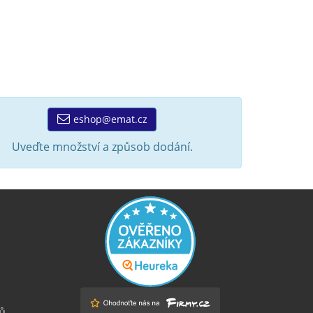
eshop@emat.cz
Uveďte množství a způsob dodání.
ů