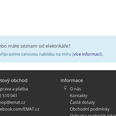
nebo máte seznam od elektrikáře?
řipravíme cenovou nabídku na míru (
více informací
).
etový obchod
Informace
prava a platba
O nás
2 510 041
Kontakty
hop@emat.cz
Časté dotazy
cebook.com/EMAT.cz
Obchodní podmínky
Ochrana osobních údaj