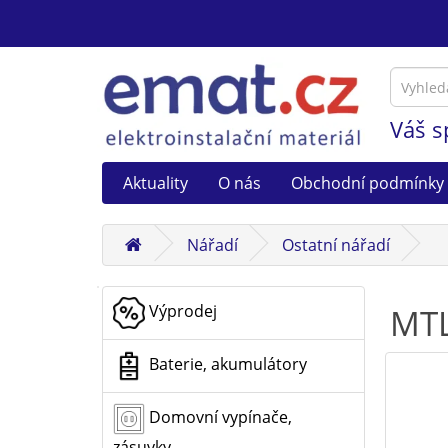
Váš s
Aktuality
O nás
Obchodní podmínky
Nářadí
Ostatní nářadí
Výprodej
MTL
Baterie, akumulátory
Domovní vypínače,
zásuvky