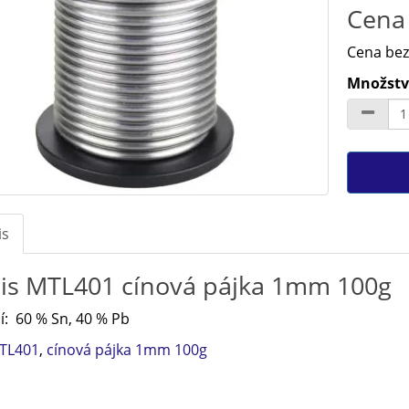
Cena 
Cena bez
Množství
is
is MTL401 cínová pájka 1mm 100g
í: 60 % Sn, 40 % Pb
TL401
,
cínová pájka 1mm 100g