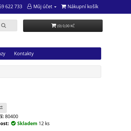
69 622 733
Můj účet
Nákupní košík
(0) 0,00 KČ
azy
Kontakty
í:
80400
ost:
Skladem
12 ks