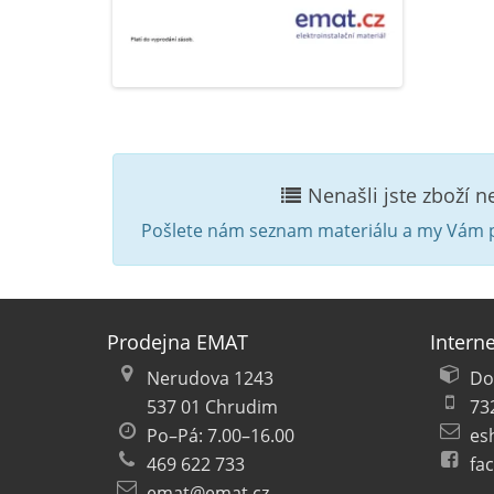
Nenašli jste zboží 
Pošlete nám seznam materiálu a my Vám p
Prodejna EMAT
Intern
Nerudova 1243
Do
537 01 Chrudim
73
Po–Pá: 7.00–16.00
es
469 622 733
fa
emat@emat.cz