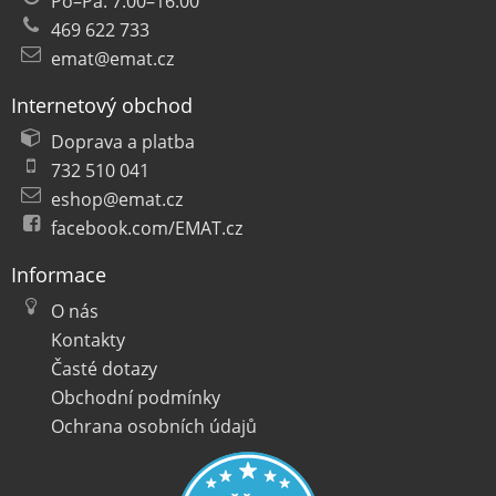
Po–Pá: 7.00–16.00
469 622 733
emat@emat.cz
Internetový obchod
Doprava a platba
732 510 041
eshop@emat.cz
facebook.com/EMAT.cz
Informace
O nás
Kontakty
Časté dotazy
Obchodní podmínky
Ochrana osobních údajů