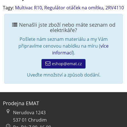
Tagy:
Multivac R10
,
Regulátor otáček na omítku
,
2RV4110
Nenašli jste zboží nebo máte seznam od
elektrikáře?
Pošlete nám seznam materiálu a my Vám
připravíme cenovou nabídku na míru (
více
informací
).
eshop@emat.cz
Uveďte množství a způsob dodání.
Prodejna EMAT
Nerudova 1243
537 01 Chrudim