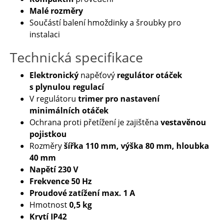
Malé rozměry
Součástí balení hmoždinky a šroubky pro
instalaci
Technická specifikace
Elektronický
napěťový
regulátor otáček
s plynulou regulací
V regulátoru
trimer pro nastavení
minimálních otáček
Ochrana proti přetížení je zajištěna
vestavěnou
pojistkou
Rozměry
šířka 110 mm, výška 80 mm, hloubka
40 mm
Napětí 230 V
Frekvence 50 Hz
Proudové zatížení max. 1 A
Hmotnost
0,5 kg
Krytí IP42