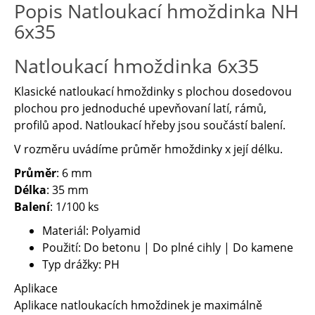
Popis Natloukací hmoždinka NH
6x35
Natloukací hmoždinka 6x35
Klasické natloukací hmoždinky s plochou dosedovou
plochou pro jednoduché upevňovaní latí, rámů,
profilů apod. Natloukací hřeby jsou součástí balení.
V rozměru uvádíme průměr hmoždinky x její délku.
Průměr
: 6 mm
Délka
: 35 mm
Balení
: 1/100 ks
Materiál: Polyamid
Použití: Do betonu | Do plné cihly | Do kamene
Typ drážky: PH
Aplikace
Aplikace natloukacích hmoždinek je maximálně