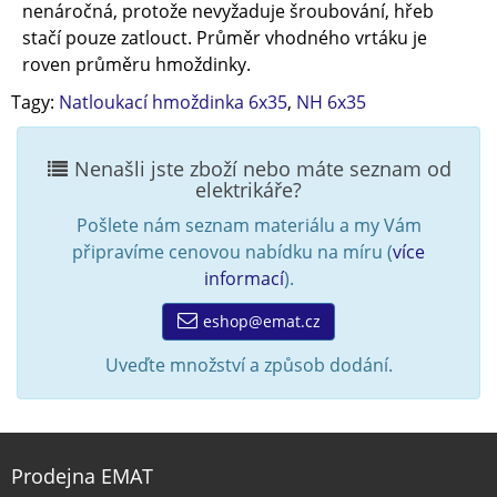
nenáročná, protože nevyžaduje šroubování, hřeb
stačí pouze zatlouct. Průměr vhodného vrtáku je
roven průměru hmoždinky.
Tagy:
Natloukací hmoždinka 6x35
,
NH 6x35
Nenašli jste zboží nebo máte seznam od
elektrikáře?
Pošlete nám seznam materiálu a my Vám
připravíme cenovou nabídku na míru (
více
informací
).
eshop@emat.cz
Uveďte množství a způsob dodání.
Prodejna EMAT