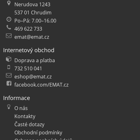
Nerudova 1243
537 01 Chrudim
Po–Pá: 7.00–16.00
469 622 733
emat@emat.cz
Internetový obchod
Doprava a platba
732 510 041
eshop@emat.cz
facebook.com/EMAT.cz
Informace
O nás
Kontakty
Časté dotazy
Obchodní podmínky