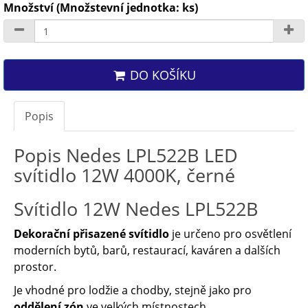
Množství (Množstevní jednotka: ks)
DO KOŠÍKU
Popis
Popis Nedes LPL522B LED
svítidlo 12W 4000K, černé
Svítidlo 12W Nedes LPL522B
Dekorační přisazené svítidlo
je určeno pro osvětlení
moderních bytů, barů, restaurací, kaváren a dalších
prostor.
Je vhodné pro lodžie a chodby, stejně jako pro
oddělení zón
ve velkých místnostech.