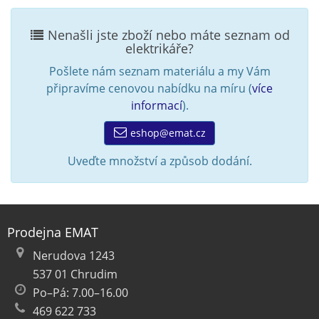
Nenašli jste zboží nebo máte seznam od
elektrikáře?
Pošlete nám seznam materiálu a my Vám
připravíme cenovou nabídku na míru (
více
informací
).
eshop@emat.cz
Uveďte množství a způsob dodání.
Prodejna EMAT
Nerudova 1243
537 01 Chrudim
Po–Pá: 7.00–16.00
469 622 733