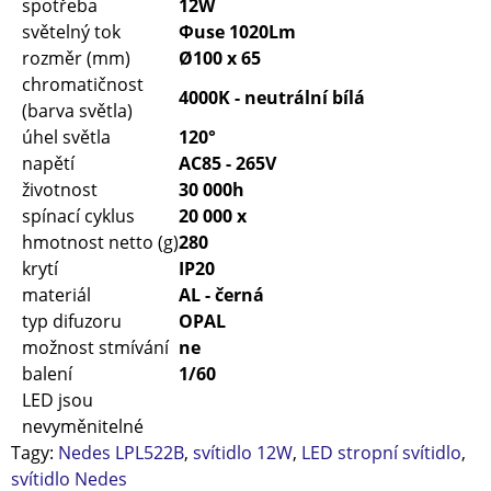
spotřeba
12W
světelný tok
Φuse 1020Lm
rozměr (mm)
Ø100 x 65
chromatičnost
4000K - neutrální bílá
(barva světla)
úhel světla
120°
napětí
AC85 - 265V
životnost
30 000h
spínací cyklus
20 000 x
hmotnost netto (g)
280
krytí
IP20
materiál
AL - černá
typ difuzoru
OPAL
možnost stmívání
ne
balení
1/60
LED jsou
nevyměnitelné
Tagy:
Nedes LPL522B
,
svítidlo 12W
,
LED stropní svítidlo
,
svítidlo Nedes