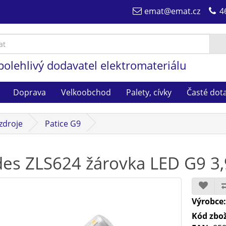
emat@emat.cz
4
polehlivý dodavatel elektromateriálu
Doprava
Velkoobchod
Palety, cívky
Časté dot
zdroje
Patice G9
es ZLS624 žárovka LED G9 3
Výrobce
Kód zbož