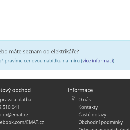
nebo máte seznam od elektrikáře?
řipravíme cenovou nabídku na míru (
více informací
).
etový obchod
Informace
prava a platba
O nás
2 510 041
Kontakty
hop@emat.cz
Časté dotazy
cebook.com/EMAT.cz
Obchodní podmínky
Ochrana osobních údaj