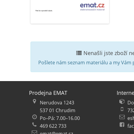
Nenašli jste zboží 
Pošlete nám seznam materiálu a my Vám p
Prodejna EMAT
Intern
Nerudova 1243
Do
537 01 Chrudim
73
Po–Pá: 7.00–16.00
es
469 622 733
fa
emat@emat.cz