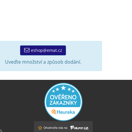
eshop@emat.cz
Uveďte množství a způsob dodání.
ů