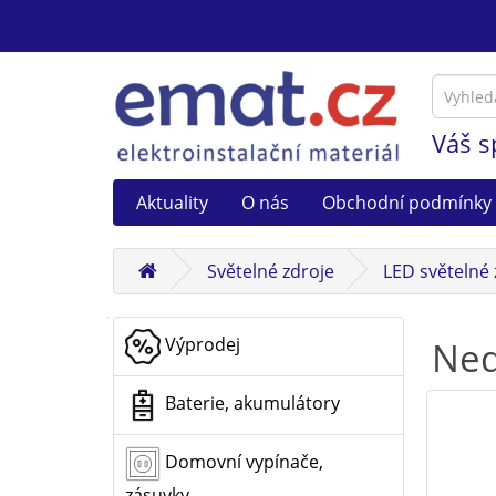
Váš s
Aktuality
O nás
Obchodní podmínky
Světelné zdroje
LED světelné 
Výprodej
Ned
Baterie, akumulátory
Domovní vypínače,
zásuvky