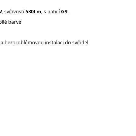
W
, svítivostí
530Lm
, s paticí
G9
.
 bílé barvě
 a bezproblémovou instalaci do svítidel