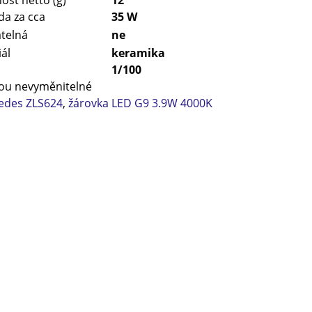
a za cca
35 W
telná
ne
ál
keramika
1/100
sou nevyměnitelné
edes ZLS624
,
žárovka LED G9 3.9W 4000K