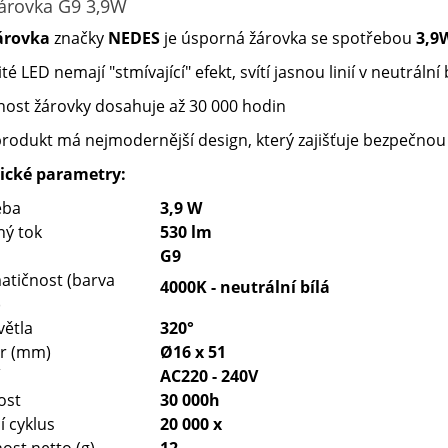
árovka G9 3,9W
árovka
značky
NEDES
je úsporná žárovka se spotřebou
3,9
té LED nemají "stmívající" efekt, svítí jasnou linií v neutrální
tnost žárovky dosahuje až 30 000 hodin
produkt má nejmodernější design, který zajišťuje bezpečnou
ické parametry:
eba
3,9 W
ný tok
530 lm
G9
atičnost (barva
4000K - neutrální bílá
)
větla
320°
r (mm)
Ø16 x 51
AC220 - 240V
ost
30 000h
í cyklus
20 000 x
st netto (g)
12