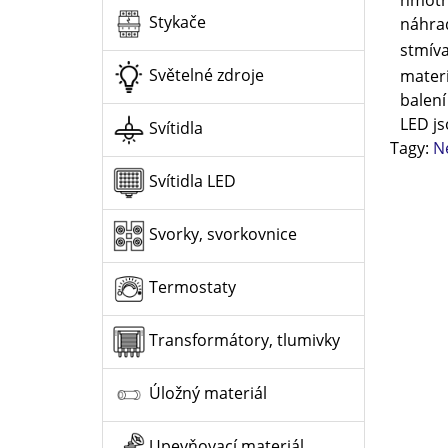
Stykače
náhrad
stmíva
Světelné zdroje
materi
balení
LED j
Svítidla
Tagy:
N
Svítidla LED
Svorky, svorkovnice
Termostaty
Transformátory, tlumivky
Úložný materiál
Upevňovací materiál