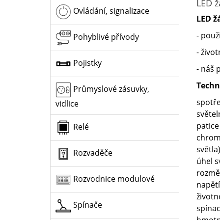
LED ž
Ovládání, signalizace
LED ž
- použi
Pohyblivé přívody
- živo
Pojistky
- náš 
Techn
Průmyslové zásuvky,
spotř
vidlice
světel
patice
Relé
chrom
světla
Rozvaděče
úhel s
rozmě
Rozvodnice modulové
napětí
životn
Spínače
spínac
hmotno