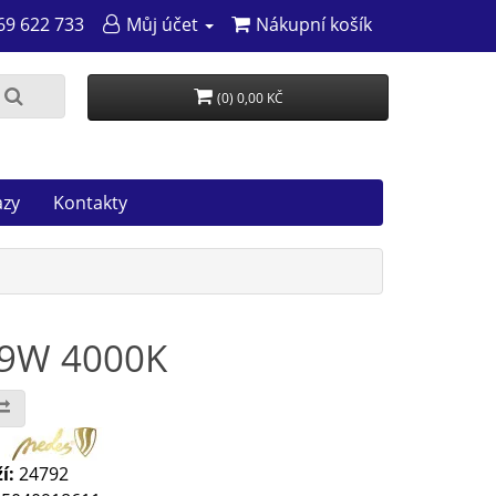
69 622 733
Můj účet
Nákupní košík
(0) 0,00 KČ
azy
Kontakty
,9W 4000K
:
í:
24792