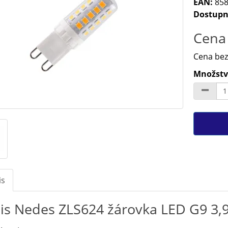
EAN:
858
Dostupn
Cena 
Cena bez
Množství
is
is Nedes ZLS624 žárovka LED G9 3