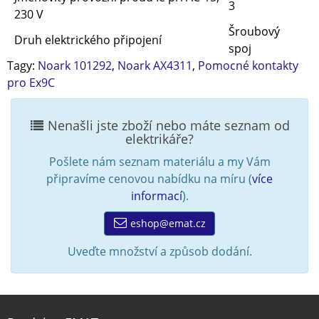
3
230 V
Šroubový
Druh elektrického připojení
spoj
Tagy:
Noark 101292
,
Noark AX4311
,
Pomocné kontakty
pro Ex9C
Nenašli jste zboží nebo máte seznam od
elektrikáře?
Pošlete nám seznam materiálu a my Vám
připravíme cenovou nabídku na míru (
více
informací
).
eshop@emat.cz
Uveďte množství a způsob dodání.