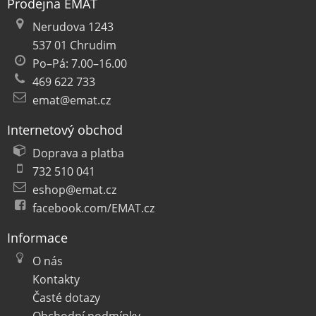
Prodejna EMAT
Nerudova 1243
537 01 Chrudim
Po–Pá: 7.00–16.00
469 622 733
emat@emat.cz
Internetový obchod
Doprava a platba
732 510 041
eshop@emat.cz
facebook.com/EMAT.cz
Informace
O nás
Kontakty
Časté dotazy