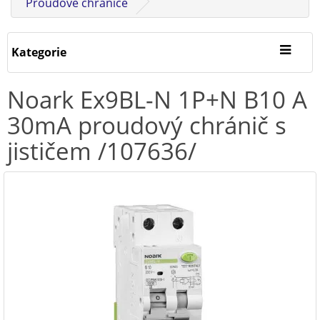
Proudové chrániče
Kategorie
Noark Ex9BL-N 1P+N B10 A
30mA proudový chránič s
jističem /107636/