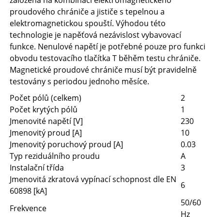
založena na kombinaci elektromagnetického
proudového chrániče a jističe s tepelnou a
elektromagnetickou spouští. Výhodou této
technologie je napěťová nezávislost vybavovací
funkce. Nenulové napětí je potřebné pouze pro funkci
obvodu testovacího tlačítka T běhěm testu chrániče.
Magnetické proudové chrániče musí být pravidelně
testovány s periodou jednoho měsíce.
Počet pólů (celkem)
2
Počet krytých pólů
1
Jmenovité napětí [V]
230
Jmenovitý proud [A]
10
Jmenovitý poruchový proud [A]
0.03
Typ reziduálního proudu
A
Instalační třída
3
Jmenovitá zkratová vypínací schopnost dle EN
6
60898 [kA]
50/60
Frekvence
Hz