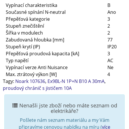
Vypínací charakteristika
B
Současné spínání N-neutral
Ano
Přepěťová kategorie
3
Stupeň znečištění
2
Šířka v modulech
2
Zabudovaná hloubka [mm]
77
Stupeň krytí (IP)
IP20
Přepěťová proudová kapacita [kA]
3
Typ napětí
AC
Vypínací verze Anti Nuisance
Ne
Max. ztrátový výkon [W]
4
Tagy:
Noark 107636
,
Ex9BL-N 1P+N B10 A 30mA
,
proudový chránič s jističem 10A
Nenašli jste zboží nebo máte seznam od
elektrikáře?
Pošlete nám seznam materiálu a my Vám
připravíme cenovou nabídku na míru (
více