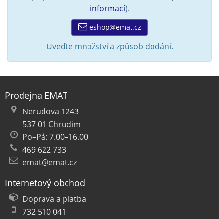
informací
).
eshop@emat.cz
Uveďte množství a způsob dodání.
Prodejna EMAT
Nerudova 1243
537 01 Chrudim
Po–Pá: 7.00–16.00
469 622 733
emat@emat.cz
Internetový obchod
Doprava a platba
732 510 041