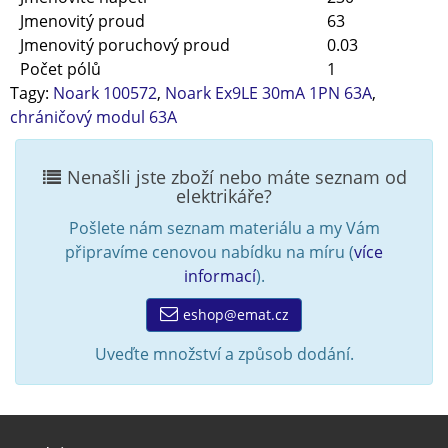
Jmenovitý proud
63
Jmenovitý poruchový proud
0.03
Počet pólů
1
Tagy:
Noark 100572
,
Noark Ex9LE 30mA 1PN 63A
,
chráničový modul 63A
Nenašli jste zboží nebo máte seznam od
elektrikáře?
Pošlete nám seznam materiálu a my Vám
připravíme cenovou nabídku na míru (
více
informací
).
eshop@emat.cz
Uveďte množství a způsob dodání.