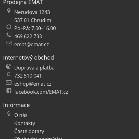
Prodejna EMAT
Nerudova 1243
537 01 Chrudim
Po–Pá: 7.00–16.00
469 622 733
emat@emat.cz
Internetový obchod
Doprava a platba
732 510 041
eshop@emat.cz
facebook.com/EMAT.cz
Informace
O nás
Kontakty
Časté dotazy