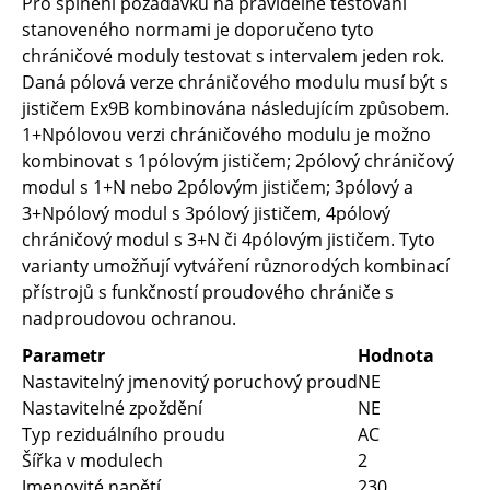
Pro splnění požadavků na pravidelné testování
stanoveného normami je doporučeno tyto
chráničové moduly testovat s intervalem jeden rok.
Daná pólová verze chráničového modulu musí být s
jističem Ex9B kombinována následujícím způsobem.
1+Npólovou verzi chráničového modulu je možno
kombinovat s 1pólovým jističem; 2pólový chráničový
modul s 1+N nebo 2pólovým jističem; 3pólový a
3+Npólový modul s 3pólový jističem, 4pólový
chráničový modul s 3+N či 4pólovým jističem. Tyto
varianty umožňují vytváření různorodých kombinací
přístrojů s funkčností proudového chrániče s
nadproudovou ochranou.
Parametr
Hodnota
Nastavitelný jmenovitý poruchový proud
NE
Nastavitelné zpoždění
NE
Typ reziduálního proudu
AC
Šířka v modulech
2
Jmenovité napětí
230