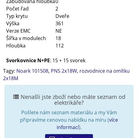
Zabudovaná hloubka
0
Počet řad
2
Typ krytu
Dveře
Výška
361
Verze EMC
NE
Šířka v modulech
18
Hloubka
112
Svorkovnice N+PE
: 15 + 15 svorek
Tagy:
Noark 101508
,
PNS 2x18W
,
rozvodnice na omítku
2x18M
Nenašli jste zboží nebo máte seznam od
elektrikáře?
Pošlete nám seznam materiálu a my Vám
připravíme cenovou nabídku na míru (
více
informací
).