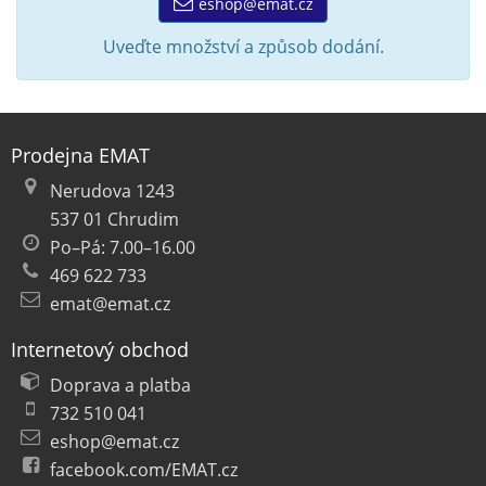
eshop@emat.cz
Uveďte množství a způsob dodání.
Prodejna EMAT
Nerudova 1243
537 01 Chrudim
Po–Pá: 7.00–16.00
469 622 733
emat@emat.cz
Internetový obchod
Doprava a platba
732 510 041
eshop@emat.cz
facebook.com/EMAT.cz