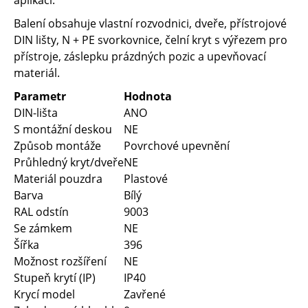
aplikaci.
Balení obsahuje vlastní rozvodnici, dveře, přístrojové
DIN lišty, N + PE svorkovnice, čelní kryt s výřezem pro
přístroje, záslepku prázdných pozic a upevňovací
materiál.
Parametr
Hodnota
DIN-lišta
ANO
S montážní deskou
NE
Způsob montáže
Povrchové upevnění
Průhledný kryt/dveře
NE
Materiál pouzdra
Plastové
Barva
Bílý
RAL odstín
9003
Se zámkem
NE
Šířka
396
Možnost rozšíření
NE
Stupeň krytí (IP)
IP40
Krycí model
Zavřené