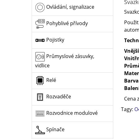
Svazk
Ovládání, signalizace
Svazko
Použit
Pohyblivé přívody
automo
Pojistky
Techn
Vnějš
Průmyslové zásuvky,
Vnitř
vidlice
Průmě
Mater
Relé
Barva
Balen
Rozvaděče
Cena z
Tagy:
O
Rozvodnice modulové
Spínače