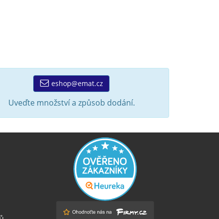
eshop@emat.cz
Uveďte množství a způsob dodání.
ů