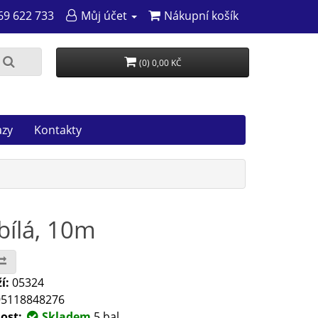
69 622 733
Můj účet
Nákupní košík
(0) 0,00 KČ
azy
Kontakty
bílá, 10m
í:
05324
5118848276
ost:
Skladem
5 bal.