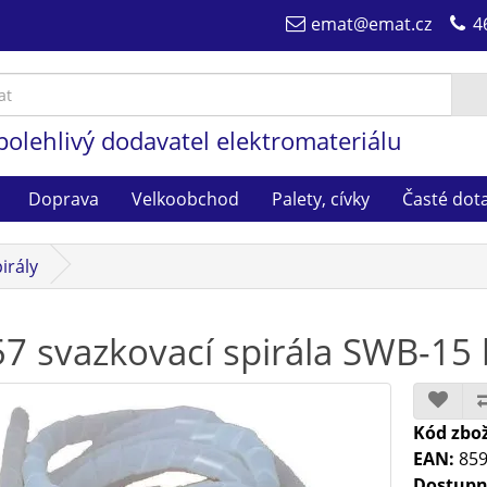
emat@emat.cz
4
polehlivý dodavatel elektromateriálu
Doprava
Velkoobchod
Palety, cívky
Časté dot
irály
7 svazkovací spirála SWB-15 
Kód zbož
EAN:
859
Dostupn