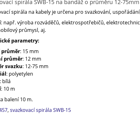
ovací spirála SWB-15 na bandáž o průměru 12-75mm
vací spirála na kabely je určena pro svazkování, uspořádání
í: např. výroba rozváděčů, elektrospotřebičů, elektrotechnický
bilový průmysl, aj.
ické parametry:
í průměr
: 15 mm
ní průměr
: 12 mm
r svazku
: 12-75 mm
iál
: polyetylen
: bílá
í
: 10 m
a balení 10 m.
457
,
svazkovací spirála SWB-15