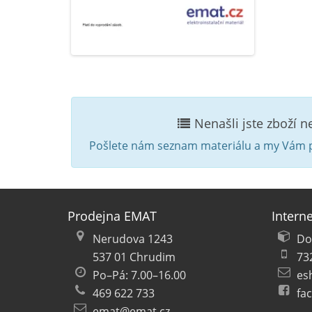
Nenašli jste zboží 
Pošlete nám seznam materiálu a my Vám p
Prodejna EMAT
Intern
Nerudova 1243
Do
537 01 Chrudim
73
Po–Pá: 7.00–16.00
es
469 622 733
fa
emat@emat.cz