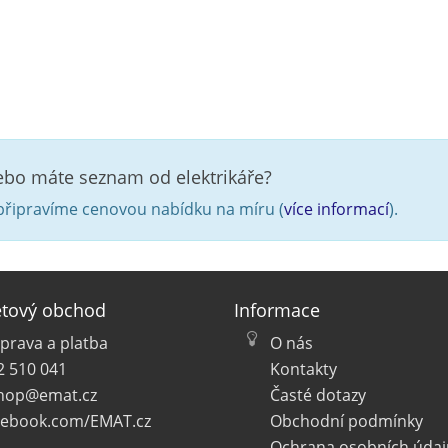
nebo máte seznam od elektrikáře?
řipravíme cenovou nabídku na míru (
více informací
).
etový obchod
Informace
prava a platba
O nás
2 510 041
Kontakty
hop@emat.cz
Časté dotazy
cebook.com/EMAT.cz
Obchodní podmínky
Ochrana osobních údaj