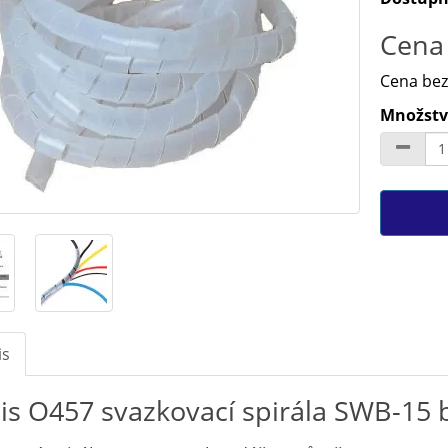
Cena 
Cena bez
Množství
is
is O457 svazkovací spirála SWB-15 b