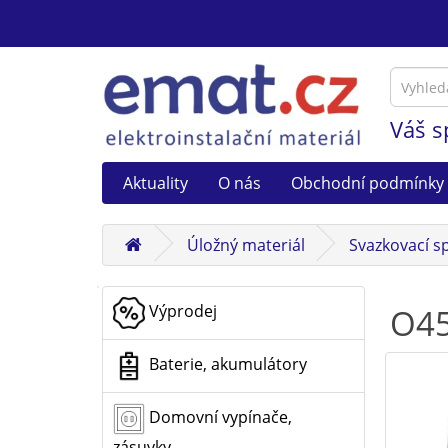
Váš s
Aktuality
O nás
Obchodní podmínky
Úložný materiál
Svazkovací sp
Výprodej
O45
Baterie, akumulátory
Domovní vypínače,
zásuvky