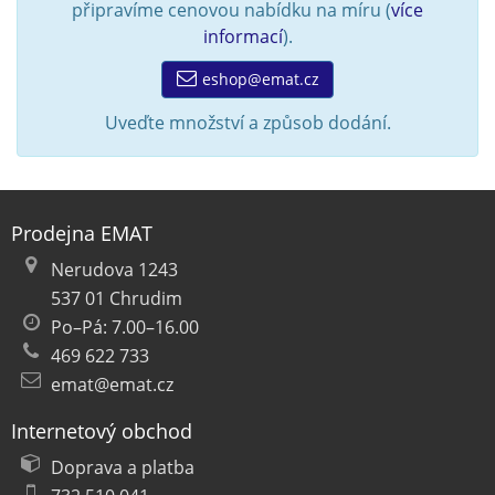
připravíme cenovou nabídku na míru (
více
informací
).
eshop@emat.cz
Uveďte množství a způsob dodání.
Prodejna EMAT
Nerudova 1243
537 01 Chrudim
Po–Pá: 7.00–16.00
469 622 733
emat@emat.cz
Internetový obchod
Doprava a platba