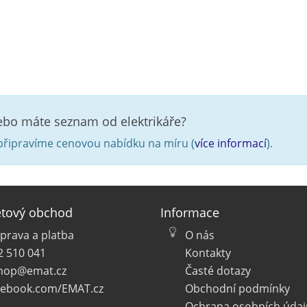
nebo máte seznam od elektrikáře?
řipravíme cenovou nabídku na míru (
více informací
).
etový obchod
Informace
prava a platba
O nás
2 510 041
Kontakty
hop@emat.cz
Časté dotazy
cebook.com/EMAT.cz
Obchodní podmínky
Ochrana osobních údaj