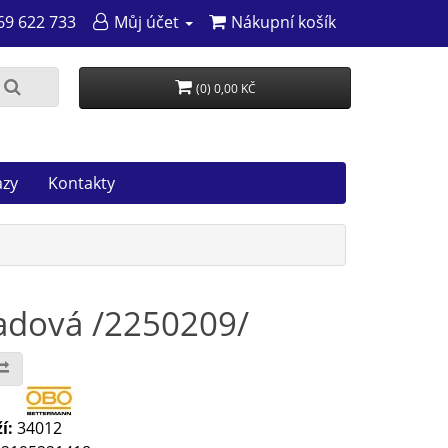
69 622 733
Můj účet
Nákupní košík
(0) 0,00 KČ
azy
Kontakty
adová /2250209/
:
í:
34012