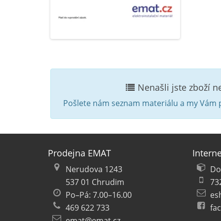
Nenašli jste zboží 
Pošlete nám seznam materiálu a my Vám p
Prodejna EMAT
Intern
Nerudova 1243
Do
537 01 Chrudim
73
Po–Pá: 7.00–16.00
es
469 622 733
fa
emat@emat.cz