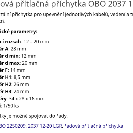
ová přítlačná příchytka OBO 2037 1
zální příchytka pro upevnění jednotlivých kabelů, vedení a 
ti.
ické parametry:
cí rozsah
: 12 – 20 mm
r A
: 28 mm
r d min
: 12 mm
r d max
: 20 mm
r F
: 14 mm
r H1
: 8,5 mm
r H2
: 26 mm
r H3
: 24 mm
ěry
: 34 x 28 x 16 mm
í
: 1/50 ks
tky je možné spojovat do řady.
BO 2250209
,
2037 12-20 LGR
,
řadová přítlačná příchytka