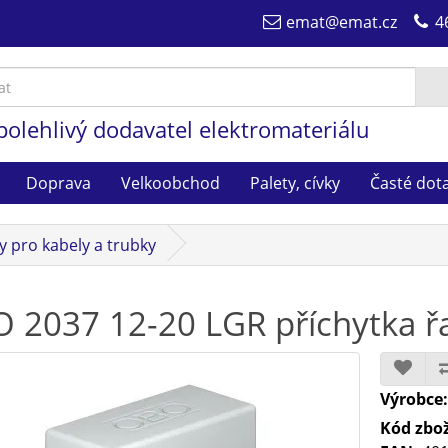
emat@emat.cz
4
polehlivý dodavatel elektromateriálu
Doprava
Velkoobchod
Palety, cívky
Časté dot
y pro kabely a trubky
 2037 12-20 LGR příchytka ř
Výrobce
Kód zbož