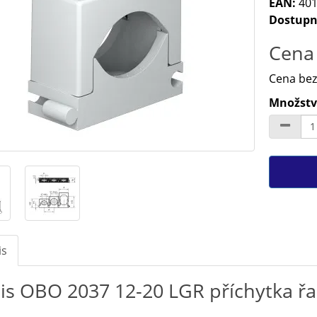
EAN:
401
Dostupn
Cena 
Cena bez
Množství
is
is OBO 2037 12-20 LGR příchytka ř