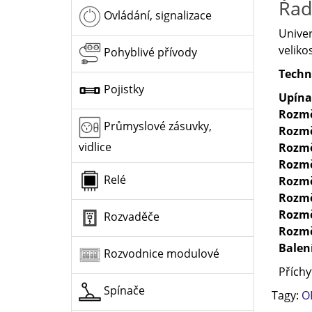
Řad
Ovládání, signalizace
Univer
velikos
Pohyblivé přívody
Techn
Pojistky
Upína
Rozmě
Průmyslové zásuvky,
Rozmě
vidlice
Rozmě
Rozmě
Relé
Rozmě
Rozmě
Rozmě
Rozvaděče
Rozm
Balen
Rozvodnice modulové
Příchy
Spínače
Tagy:
O