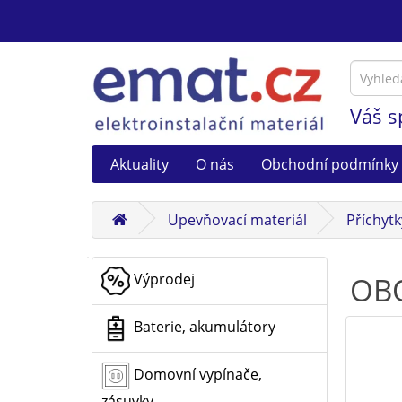
Váš s
Aktuality
O nás
Obchodní podmínky
Upevňovací materiál
Příchytk
Výprodej
OBO
Baterie, akumulátory
Domovní vypínače,
zásuvky