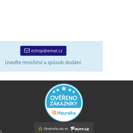
eshop@emat.cz
Uveďte množství a způsob dodání.
ů