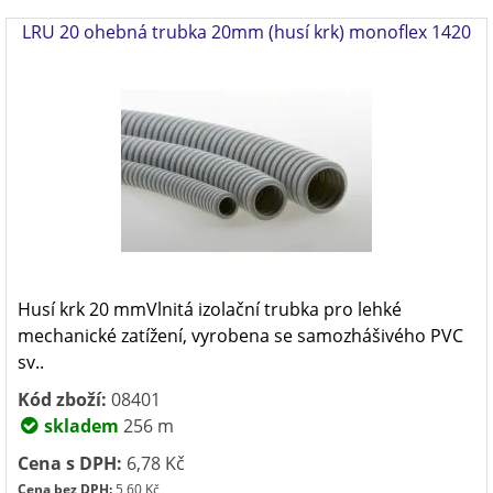
LRU 20 ohebná trubka 20mm (husí krk) monoflex 1420
Husí krk 20 mmVlnitá izolační trubka pro lehké
mechanické zatížení, vyrobena se samozhášivého PVC
sv..
Kód zboží:
08401
skladem
256 m
Cena s DPH:
6,78 Kč
Cena bez DPH:
5,60 Kč