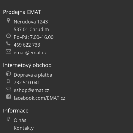
Prodejna EMAT
Nerudova 1243
537 01 Chrudim
Po–Pá: 7.00–16.00
469 622 733
emat@emat.cz
Internetový obchod
Doprava a platba
732 510 041
eshop@emat.cz
facebook.com/EMAT.cz
Informace
O nás
Kontakty