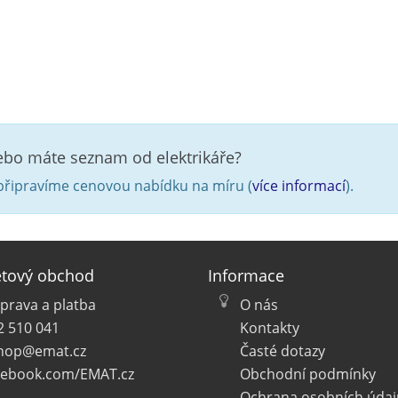
nebo máte seznam od elektrikáře?
řipravíme cenovou nabídku na míru (
více informací
).
etový obchod
Informace
prava a platba
O nás
2 510 041
Kontakty
hop@emat.cz
Časté dotazy
cebook.com/EMAT.cz
Obchodní podmínky
Ochrana osobních údaj