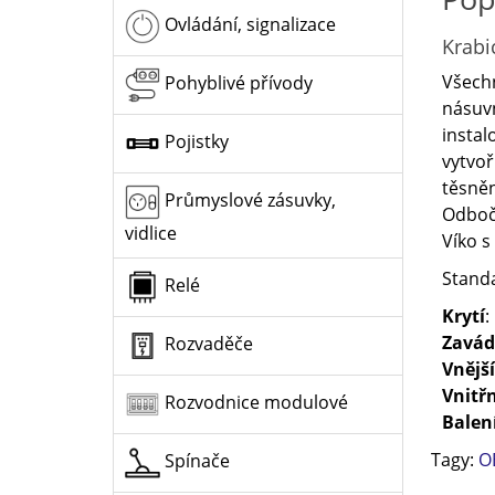
Ovládání, signalizace
Krabi
Všechn
Pohyblivé přívody
násuvn
instal
Pojistky
vytvoř
těsněn
Průmyslové zásuvky,
Odbočn
vidlice
Víko 
Standa
Relé
Krytí
:
Zavád
Rozvaděče
Vnějš
Vnitř
Rozvodnice modulové
Balen
Tagy:
O
Spínače