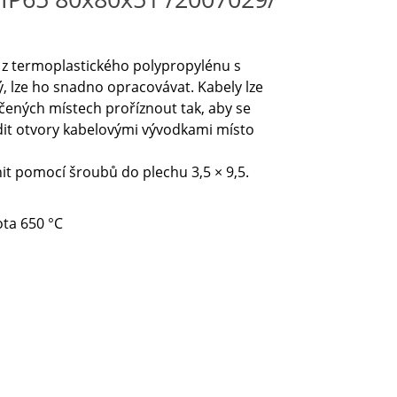
u z termoplastického polypropylénu
s
, lze ho snadno opracovávat. Kabely lze
čených místech proříznout tak, aby se
adit otvory kabelovými vývodkami místo
t pomocí šroubů do plechu 3,5 × 9,5.
ota 650 °C