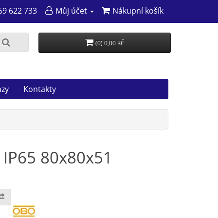
69 622 733
Můj účet
Nákupní košík
(0) 0,00 KČ
azy
Kontakty
 IP65 80x80x51
: