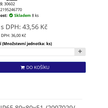
í:
30602
2195246770
ost:
Skladem
8 ks
s DPH: 43,56 Kč
 DPH: 36,00 Kč
 (Množstevní jednotka: ks)
DO KOŠÍKU
 IP65 80x80x51 /2007029/