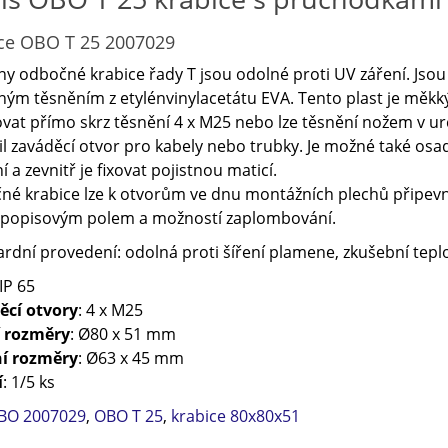
ce OBO T 25 2007029
y odbočné krabice řady T jsou odolné proti UV záření. Jso
ým těsněním z etylénvinylacetátu EVA. Tento plast je měkký
ovat přímo skrz těsnění 4 x M25 nebo lze těsnění nožem v ur
il zaváděcí otvor pro kabely nebo trubky. Je možné také os
í a zevnitř je fixovat pojistnou maticí.
é krabice lze k otvorům ve dnu montážních plechů připevni
s popisovým polem a možností zaplombování.
rdní provedení: odolná proti šíření plamene, zkušební tepl
 IP 65
ěcí otvory
: 4 x M25
í rozměry
: Ø80 x 51 mm
ní rozměry
: Ø63 x 45 mm
í
: 1/5 ks
BO 2007029
,
OBO T 25
,
krabice 80x80x51