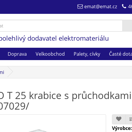
emat@emat.cz
4
polehlivý dodavatel elektromateriálu
Doprava
Velkoobchod
Palety, cívky
Časté dot
mi
 T 25 krabice s průchodkami
07029/
Výrobce