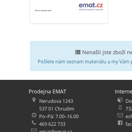
Nenašli jste zboží 
Pošlete nám seznam materiálu a my Vám p
Prodejna EMAT
Intern
Nerudova 1243
Do
537 01 Chrudim
73
Po–Pá: 7.00–16.00
es
469 622 733
fa
emat@emat.cz