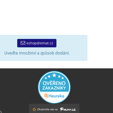
eshop@emat.cz
Uveďte množství a způsob dodání.
ů