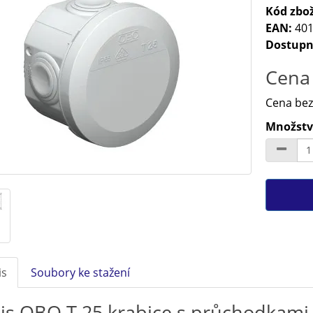
Kód zbož
EAN:
401
Dostupn
Cena 
Cena bez
Množství
is
Soubory ke stažení
is OBO T 25 krabice s průchodkami