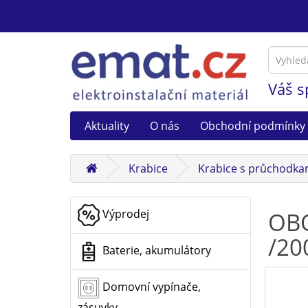
Váš s
Aktuality
O nás
Obchodní podmínky
Krabice
Krabice s průchodka
Výprodej
OBO
/20
Baterie, akumulátory
Domovní vypínače,
zásuvky