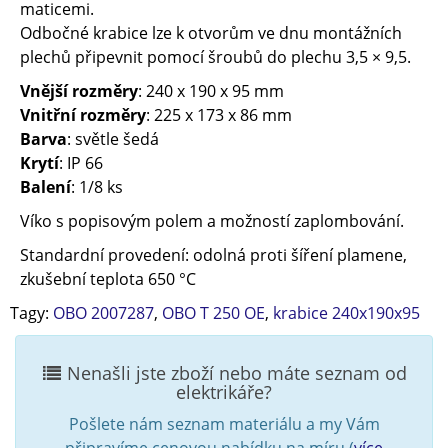
maticemi.
Odbočné krabice lze k otvorům ve dnu montážních
plechů připevnit pomocí šroubů do plechu 3,5 × 9,5.
Vnější rozměry
: 240 x 190 x 95 mm
Vnitřní rozměry
: 225 x 173 x 86 mm
Barva
: světle šedá
Krytí
: IP 66
Balení
: 1/8 ks
Víko s popisovým polem a možností zaplombování.
Standardní provedení: odolná proti šíření plamene,
zkušební teplota 650 °C
Tagy:
OBO 2007287
,
OBO T 250 OE
,
krabice 240x190x95
Nenašli jste zboží nebo máte seznam od
elektrikáře?
Pošlete nám seznam materiálu a my Vám