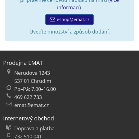
připravíme cenovou nabídku na míru (
více
informací
).
eshop@emat.cz
Uveďte množství a způsob dodání.
Prodejna EMAT
Nerudova 1243
537 01 Chrudim
Po–Pá: 7.00–16.00
469 622 733
emat@emat.cz
Internetový obchod
Doprava a platba
732 510 041