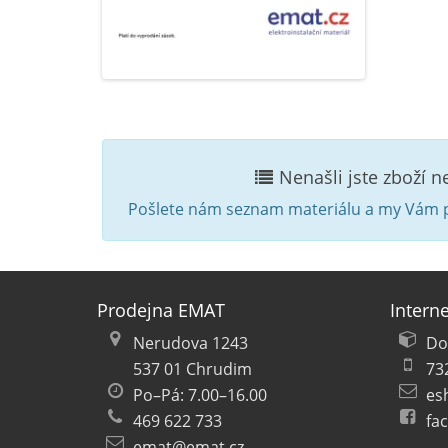
Nenašli jste zboží 
Pošlete nám seznam materiálu a my Vám p
Prodejna EMAT
Intern
Nerudova 1243
Do
537 01 Chrudim
73
Po–Pá: 7.00–16.00
es
469 622 733
fa
emat@emat.cz