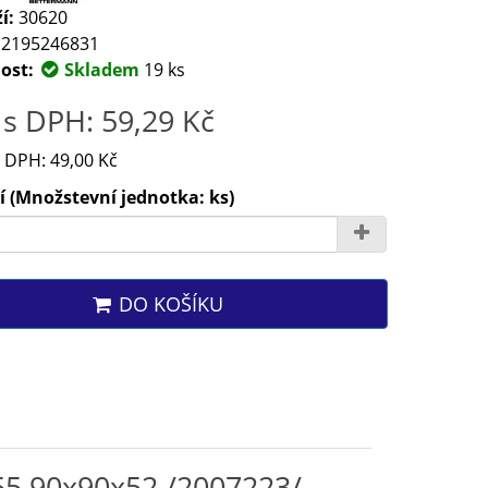
í:
30620
2195246831
ost:
Skladem
19 ks
s DPH: 59,29 Kč
 DPH: 49,00 Kč
 (Množstevní jednotka: ks)
DO KOŠÍKU
55 90x90x52 /2007223/