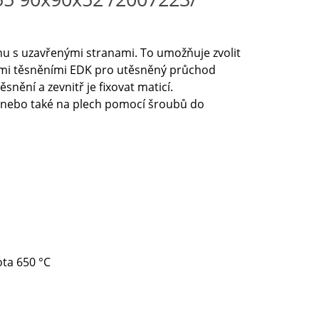
u s uzavřenými stranami. To umožňuje zvolit
ými těsněními EDK pro utěsněný průchod
nění a zevnitř je fixovat maticí.
 nebo také na plech pomocí šroubů do
ota 650 °C