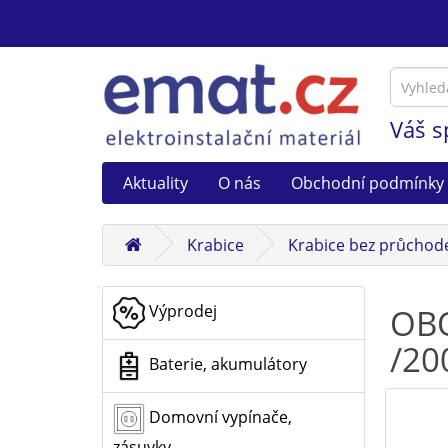
Váš s
Aktuality
O nás
Obchodní podmínky
Krabice
Krabice bez průchod
Výprodej
OBO
/20
Baterie, akumulátory
Domovní vypínače,
zásuvky