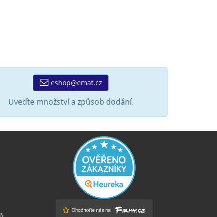
eshop@emat.cz
Uveďte množství a způsob dodání.
ů