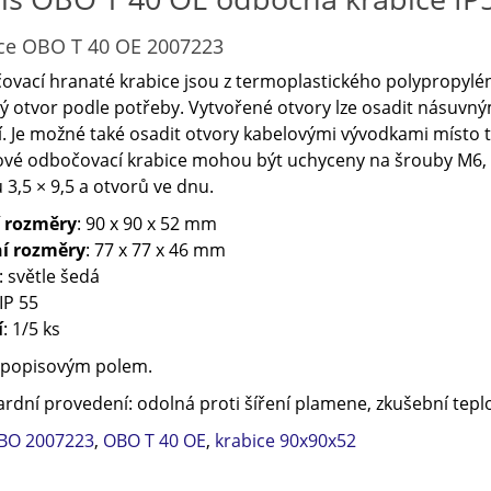
ce OBO T 40 OE 2007223
vací hranaté krabice jsou z termoplastického polypropylén
 otvor podle potřeby. Vytvořené otvory lze osadit násuvn
. Je možné také osadit otvory kabelovými vývodkami místo těs
ové odbočovací krabice mohou být uchyceny na šrouby M6,
 3,5 × 9,5 a otvorů ve dnu.
í rozměry
: 90 x 90 x 52 mm
ní rozměry
: 77 x 77 x 46 mm
: světle šedá
 IP 55
í
: 1/5 ks
s popisovým polem.
rdní provedení: odolná proti šíření plamene, zkušební tepl
BO 2007223
,
OBO T 40 OE
,
krabice 90x90x52