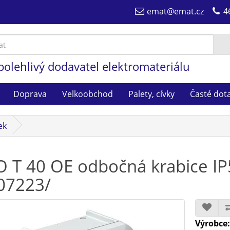
emat@emat.cz
4
polehlivý dodavatel elektromateriálu
Doprava
Velkoobchod
Palety, cívky
Časté dot
ek
 T 40 OE odbočná krabice I
07223/
Výrobce