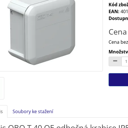
Kód zbož
EAN:
401
Dostupn
Cena 
Cena bez
Množství
is
Soubory ke stažení
is OBO T 40 OE odbočná krabice IP