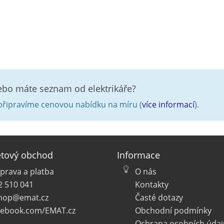
nebo máte seznam od elektrikáře?
řipravíme cenovou nabídku na míru (
více informací
).
etový obchod
Informace
prava a platba
O nás
2 510 041
Kontakty
hop@emat.cz
Časté dotazy
cebook.com/EMAT.cz
Obchodní podmínky
Ochrana osobních údaj