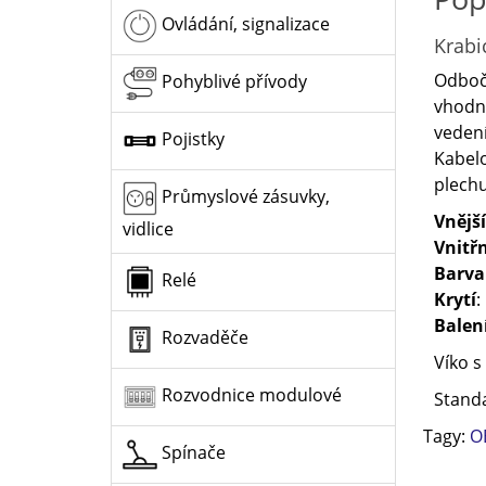
Ovládání, signalizace
Krabi
Odbočo
Pohyblivé přívody
vhodný
vedení
Pojistky
Kabel
plechu
Průmyslové zásuvky,
Vnějš
vidlice
Vnitř
Barva
Relé
Krytí
:
Balen
Rozvaděče
Víko 
Rozvodnice modulové
Standa
Tagy:
O
Spínače