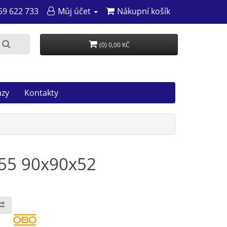
69 622 733
Můj účet
Nákupní košík
(0) 0,00 KČ
azy
Kontakty
P55 90x90x52
: