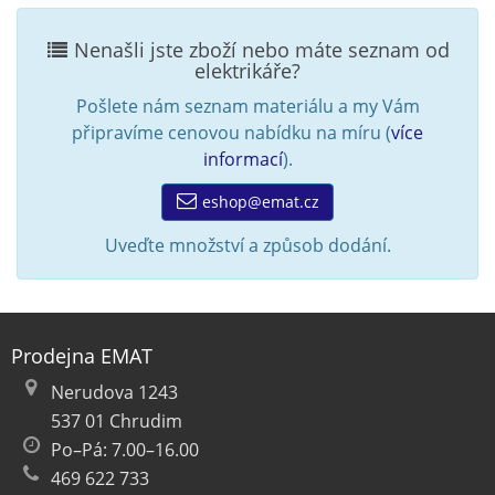
Nenašli jste zboží nebo máte seznam od
elektrikáře?
Pošlete nám seznam materiálu a my Vám
připravíme cenovou nabídku na míru (
více
informací
).
eshop@emat.cz
Uveďte množství a způsob dodání.
Prodejna EMAT
Nerudova 1243
537 01 Chrudim
Po–Pá: 7.00–16.00
469 622 733