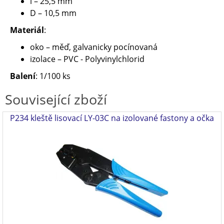
l – 25,5 mm
D – 10,5 mm
Materiál
:
oko – měď, galvanicky pocínovaná
izolace – PVC - Polyvinylchlorid
Balení
: 1/100 ks
Související zboží
P234 kleště lisovací LY-03C na izolované fastony a očka