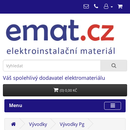
Váš spolehlivý dodavatel elektromateriálu
(0) 0,00 KČ
Menu
Vývodky
Vývodky Pg