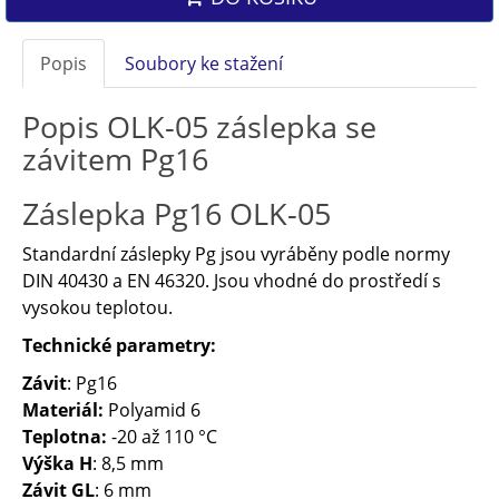
Popis
Soubory ke stažení
Popis OLK-05 záslepka se
závitem Pg16
Záslepka Pg16 OLK-05
Standardní záslepky Pg jsou vyráběny podle normy
DIN 40430 a EN 46320. Jsou vhodné do prostředí s
vysokou teplotou.
Technické parametry:
Závit
: Pg16
Materiál:
Polyamid 6
Teplotna:
-20 až 110 °C
Výška H
: 8,5 mm
Závit GL
: 6 mm