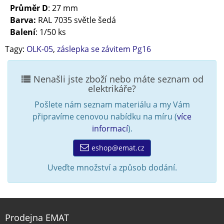
Průměr D
: 27 mm
Barva:
RAL 7035 světle šedá
Balení
: 1/50 ks
Tagy:
OLK-05
,
záslepka se závitem Pg16
Nenašli jste zboží nebo máte seznam od
elektrikáře?
Pošlete nám seznam materiálu a my Vám
připravíme cenovou nabídku na míru (
více
informací
).
eshop@emat.cz
Uveďte množství a způsob dodání.
Prodejna EMAT