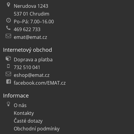
Nerudova 1243
537 01 Chrudim
Po–Pá: 7.00–16.00
469 622 733
emat@emat.cz
Internetový obchod
Doprava a platba
732 510 041
eshop@emat.cz
facebook.com/EMAT.cz
Informace
O nás
Kontakty
Časté dotazy
Obchodní podmínky