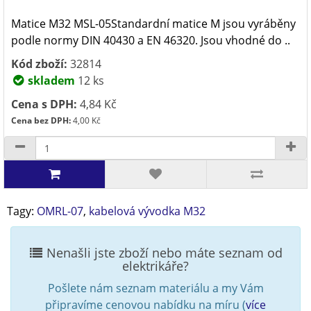
Matice M32 MSL-05Standardní matice M jsou vyráběny
podle normy DIN 40430 a EN 46320. Jsou vhodné do ..
Kód zboží:
32814
skladem
12 ks
Cena s DPH:
4,84 Kč
Cena bez DPH:
4,00 Kč
Tagy:
OMRL-07
,
kabelová vývodka M32
Nenašli jste zboží nebo máte seznam od
elektrikáře?
Pošlete nám seznam materiálu a my Vám
připravíme cenovou nabídku na míru (
více