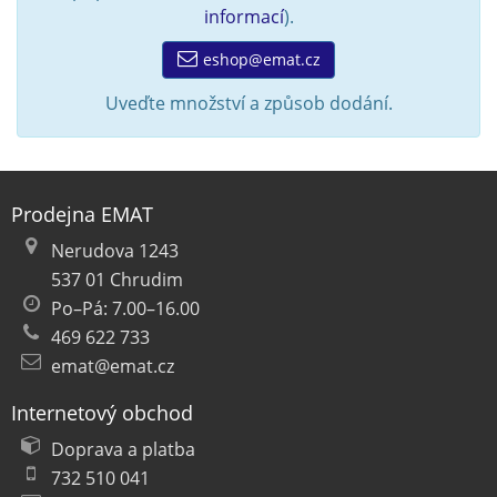
informací
).
eshop@emat.cz
Uveďte množství a způsob dodání.
Prodejna EMAT
Nerudova 1243
537 01 Chrudim
Po–Pá: 7.00–16.00
469 622 733
emat@emat.cz
Internetový obchod
Doprava a platba
732 510 041