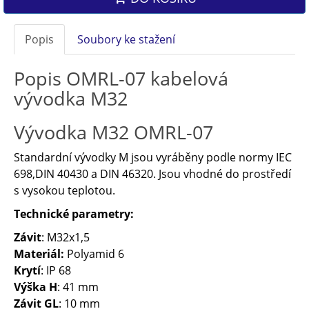
Popis
Soubory ke stažení
Popis OMRL-07 kabelová
vývodka M32
Vývodka M32 OMRL-07
Standardní vývodky M jsou vyráběny podle normy IEC
698,DIN 40430 a DIN 46320. Jsou vhodné do prostředí
s vysokou teplotou.
Technické parametry:
Závit
: M32x1,5
Materiál:
Polyamid 6
Krytí
: IP 68
Výška H
: 41 mm
Závit GL
: 10 mm