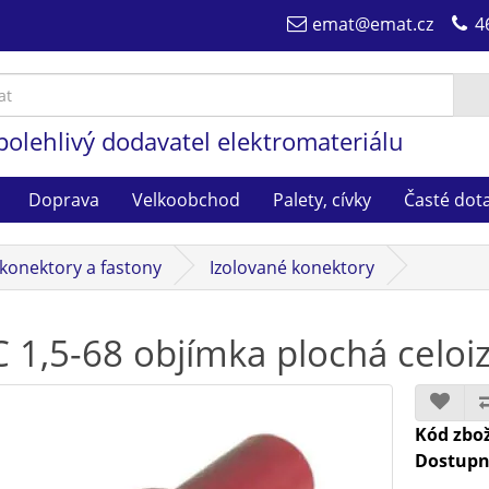
emat@emat.cz
4
polehlivý dodavatel elektromateriálu
Doprava
Velkoobchod
Palety, cívky
Časté dot
konektory a fastony
Izolované konektory
 1,5-68 objímka plochá celo
Kód zbož
Dostupn