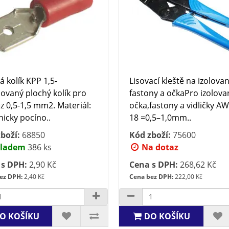
á kolík KPP 1,5-
Lisovací kleště na izolova
lovaný plochý kolík pro
fastony a očkaPro izolova
z 0,5-1,5 mm2. Materiál:
očka,fastony a vidličky A
nicky pocíno..
18 =0,5–1,0mm..
boží:
68850
Kód zboží:
75600
ladem
386 ks
Na dotaz
 s DPH:
2,90 Kč
Cena s DPH:
268,62 Kč
ez DPH:
2,40 Kč
Cena bez DPH:
222,00 Kč
O KOŠÍKU
DO KOŠÍKU