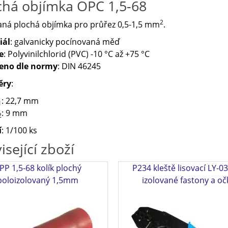
chá objímka OPC 1,5-68
2
aná plochá objímka pro průřez 0,5-1,5 mm
.
iál
: galvanicky pocínovaná měď
e
: Polyvinilchlorid (PVC) -10 °C až +75 °C
eno dle normy
: DIN 46245
ěry
:
: 22,7 mm
1
: 9 mm
2
í
: 1/100 ks
isející zboží
PP 1,5-68 kolík plochý
P234 kleště lisovací LY-0
poloizolovaný 1,5mm
izolované fastony a oč