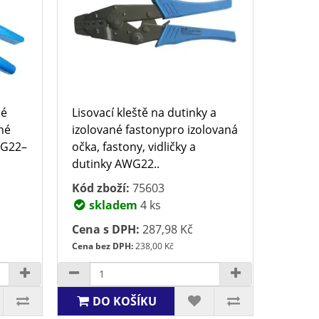
né
Lisovací kleště na dutinky a
né
izolované fastonypro izolovaná
WG22–
očka, fastony, vi­dličky a
dutinky AWG22..
Kód zboží:
75603
skladem
4 ks
Cena s DPH:
287,98 Kč
Cena bez DPH:
238,00 Kč
DO KOŠÍKU