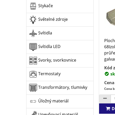
Stykače
Světelné zdroje
Svítidla
Ploch
Svítidla LED
68Izo
průře
galva
Svorky, svorkovnice
Kód z
Termostaty
sk
Cena
Transformátory, tlumivky
Cena b
Úložný materiál
D
Upevňovací materiál