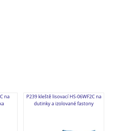
3C na
P239 kleště lisovací HS-06WF2C na
ka
dutinky a izolované fastony