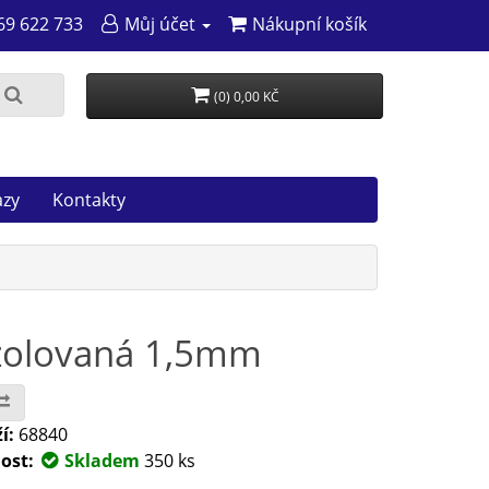
69 622 733
Můj účet
Nákupní košík
(0) 0,00 KČ
azy
Kontakty
izolovaná 1,5mm
í:
68840
ost:
Skladem
350 ks