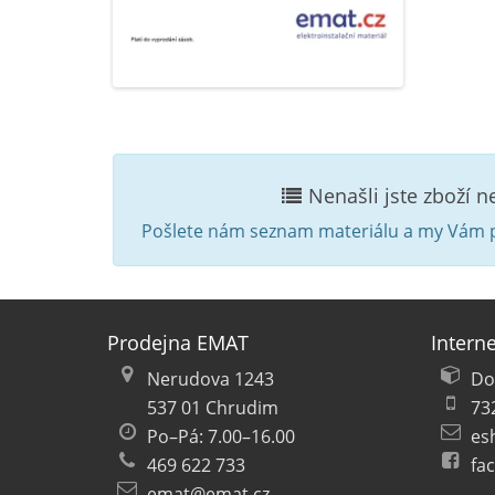
Nenašli jste zboží 
Pošlete nám seznam materiálu a my Vám p
Prodejna EMAT
Intern
Nerudova 1243
Do
537 01 Chrudim
73
Po–Pá: 7.00–16.00
es
469 622 733
fa
emat@emat.cz