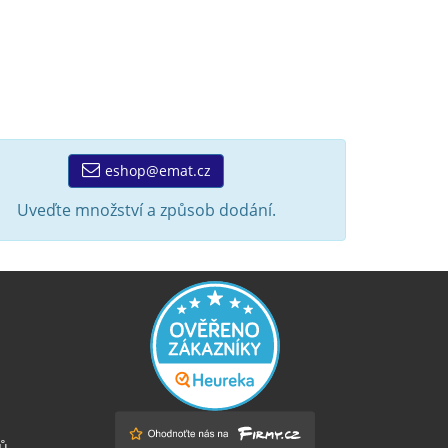
eshop@emat.cz
Uveďte množství a způsob dodání.
ů