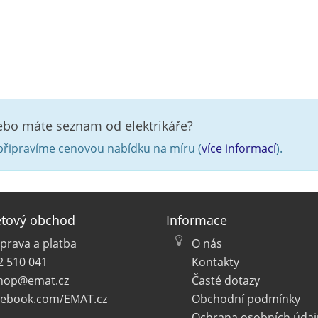
nebo máte seznam od elektrikáře?
řipravíme cenovou nabídku na míru (
více informací
).
etový obchod
Informace
prava a platba
O nás
2 510 041
Kontakty
hop@emat.cz
Časté dotazy
cebook.com/EMAT.cz
Obchodní podmínky
Ochrana osobních údaj