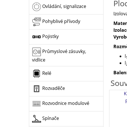
Plo
Ovládání, signalizace
Izolov
Pohyblivé přívody
Mater
Izolac
Pojistky
Vyrob
Rozm
Průmyslové zásuvky,
l
vidlice
l
Balen
Relé
Souv
Rozvaděče
K
Rozvodnice modulové
Spínače