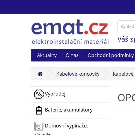
Váš s
Aktuality
O nás
Obchodní podmínky
Kabelové koncovky
Kabelové 
Výprodej
OPC
Baterie, akumulátory
Domovní vypínače,
zásuvky