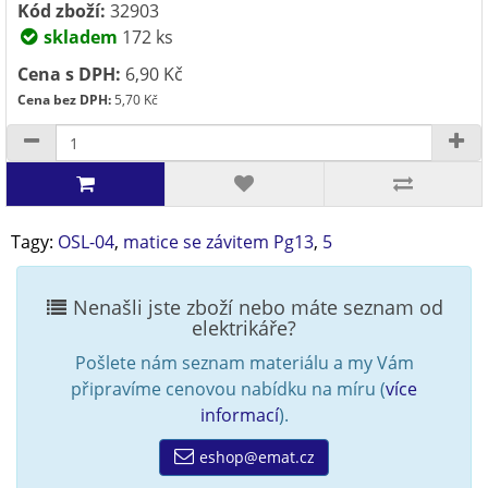
Kód zboží:
32903
skladem
172 ks
Cena s DPH:
6,90 Kč
Cena bez DPH:
5,70 Kč
Tagy:
OSL-04
,
matice se závitem Pg13
,
5
Nenašli jste zboží nebo máte seznam od
elektrikáře?
Pošlete nám seznam materiálu a my Vám
připravíme cenovou nabídku na míru (
více
informací
).
eshop@emat.cz