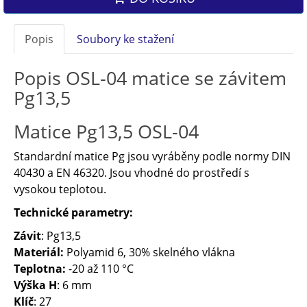
Popis
Soubory ke stažení
Popis OSL-04 matice se závitem
Pg13,5
Matice Pg13,5 OSL-04
Standardní matice Pg jsou vyráběny podle normy DIN
40430 a EN 46320. Jsou vhodné do prostředí s
vysokou teplotou.
Technické parametry:
Závit
: Pg13,5
Materiál:
Polyamid 6, 30% skelného vlákna
Teplotna:
-20 až 110 °C
Výška H
: 6 mm
Klíč
: 27