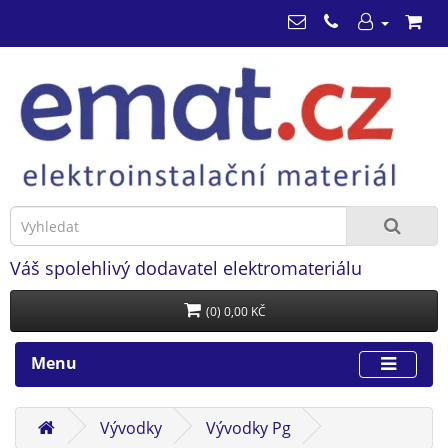
Váš spolehlivý dodavatel elektromateriálu
(0) 0,00 KČ
Menu
Vývodky
Vývodky Pg