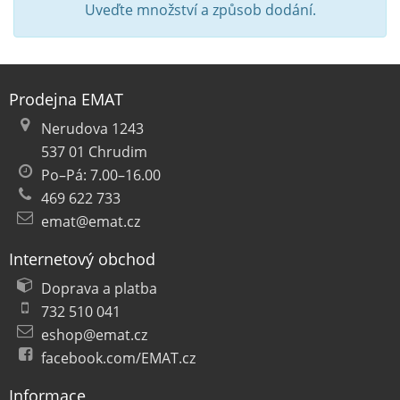
Uveďte množství a způsob dodání.
Prodejna EMAT
Nerudova 1243
537 01 Chrudim
Po–Pá: 7.00–16.00
469 622 733
emat@emat.cz
Internetový obchod
Doprava a platba
732 510 041
eshop@emat.cz
facebook.com/EMAT.cz
Informace