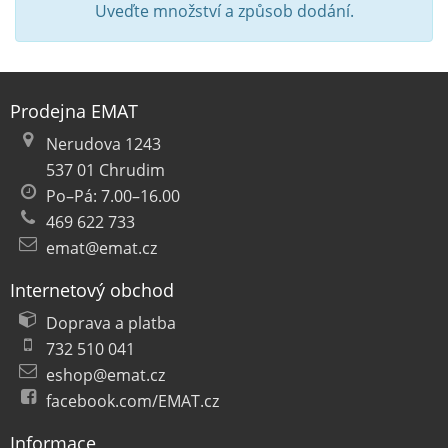
Uveďte množství a způsob dodání.
Prodejna EMAT
Nerudova 1243
537 01 Chrudim
Po–Pá: 7.00–16.00
469 622 733
emat@emat.cz
Internetový obchod
Doprava a platba
732 510 041
eshop@emat.cz
facebook.com/EMAT.cz
Informace