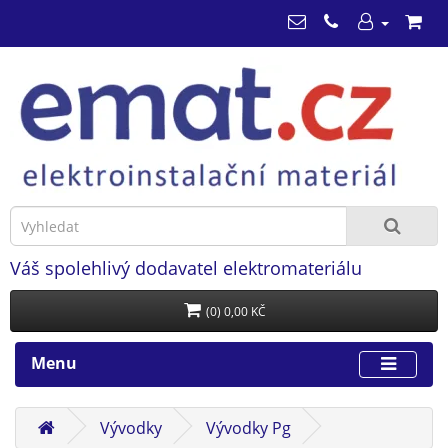
Váš spolehlivý dodavatel elektromateriálu
(0) 0,00 KČ
Menu
Vývodky
Vývodky Pg