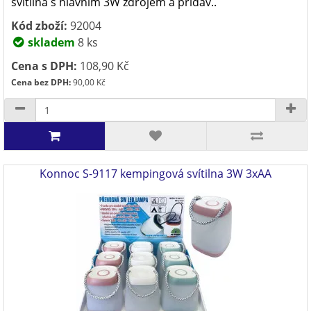
svítilna s hlavním 3W zdrojem a přídav..
Kód zboží:
92004
skladem
8 ks
Cena s DPH:
108,90 Kč
Cena bez DPH:
90,00 Kč
Konnoc S-9117 kempingová svítilna 3W 3xAA