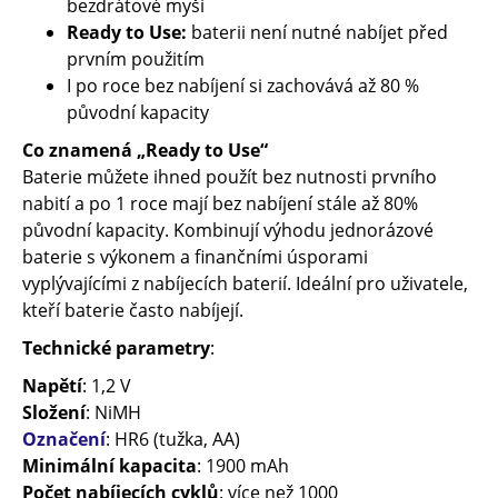
bezdrátové myši
Ready to Use:
baterii není nutné nabíjet před
prvním použitím
I po roce bez nabíjení si zachovává až 80 %
původní kapacity
Co znamená „Ready to Use“
Baterie můžete ihned použít bez nutnosti prvního
nabití a po 1 roce mají bez nabíjení stále až 80%
původní kapacity. Kombinují výhodu jednorázové
baterie s výkonem a finančními úsporami
vyplývajícími z nabíjecích baterií. Ideální pro uživatele,
kteří baterie často nabíjejí.
Technické parametry
:
Napětí
: 1,2 V
Složení
: NiMH
Označení
: HR6 (tužka, AA)
Minimální kapacita
: 1900 mAh
Počet nabíjecích cyklů
: více než 1000