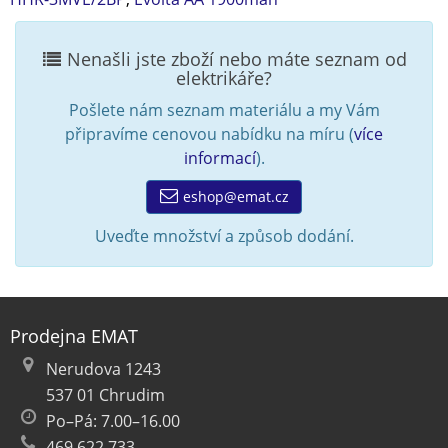
Nenašli jste zboží nebo máte seznam od
elektrikáře?
Pošlete nám seznam materiálu a my Vám
připravíme cenovou nabídku na míru (
více
informací
).
eshop@emat.cz
Uveďte množství a způsob dodání.
Prodejna EMAT
Nerudova 1243
537 01 Chrudim
Po–Pá: 7.00–16.00
469 622 733