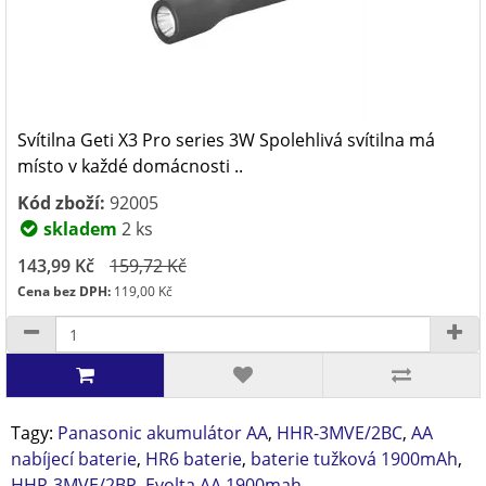
Svítilna Geti X3 Pro series 3W Spolehlivá svítilna má
místo v každé domácnosti ..
Kód zboží:
92005
skladem
2 ks
143,99 Kč
159,72 Kč
Cena bez DPH:
119,00 Kč
Tagy:
Panasonic akumulátor AA
,
HHR-3MVE/2BC
,
AA
nabíjecí baterie
,
HR6 baterie
,
baterie tužková 1900mAh
,
HHR-3MVE/2BP
,
Evolta AA 1900mah