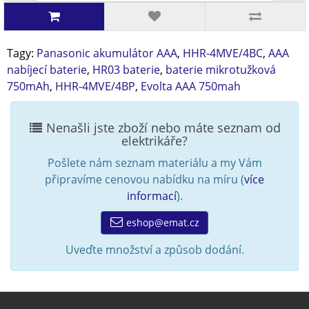
Tagy:
Panasonic akumulátor AAA
,
HHR-4MVE/4BC
,
AAA
nabíjecí baterie
,
HR03 baterie
,
baterie mikrotužková
750mAh
,
HHR-4MVE/4BP
,
Evolta AAA 750mah
Nenašli jste zboží nebo máte seznam od
elektrikáře?
Pošlete nám seznam materiálu a my Vám
připravíme cenovou nabídku na míru (
více
informací
).
eshop@emat.cz
Uveďte množství a způsob dodání.