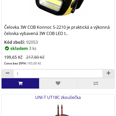
Čelovka 3W COB Konnoc S-2210 je praktická a výkonná
čelovka vybavená 3W COB LED t..
Kód zboží:
92053
skladem
3 ks
199,65 Kč
217,80 Kč
Cena bez DPH:
165,00 Kč
UNI-T UT18C zkoušečka