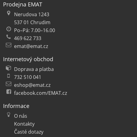
Prodejna EMAT
Nerudova 1243
537 01 Chrudim
Po–Pá: 7.00–16.00
469 622 733
emat@emat.cz
Internetový obchod
Doprava a platba
732 510 041
eshop@emat.cz
facebook.com/EMAT.cz
Informace
O nás
Kontakty
Časté dotazy