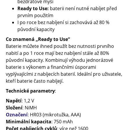
bezdrátové myši
Ready to Use:
baterii není nutné nabíjet před
prvním použitím
I po roce bez nabíjení si zachovává až 80 %
původní kapacity
Co znamená „Ready to Use“
Baterie můžete ihned použít bez nutnosti prvního
nabití a po 1 roce mají bez nabíjení stále až 80%
původní kapacity. Kombinují výhodu jednorázové
baterie s výkonem a finančními úsporami
vyplývajícími z nabíjecích baterií. Ideální pro uživatele,
kteří baterie často nabíjejí.
Technické parametry
:
Napětí
: 1,2 V
Složení
: NiMH
Označení
: HR03 (mikrotužka, AAA)
Minimální kapacita
: 750 mAh
Počet nabíjecích cyklů
: více než 1600