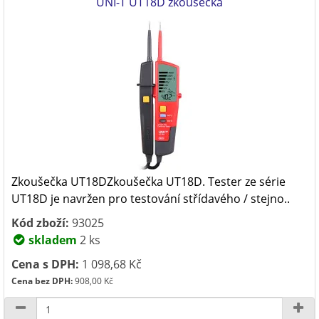
UNI-T UT18D zkoušečka
Zkoušečka UT18DZkoušečka UT18D. Tester ze série
UT18D je navržen pro testování střídavého / stejno..
Kód zboží:
93025
skladem
2 ks
Cena s DPH:
1 098,68 Kč
Cena bez DPH:
908,00 Kč