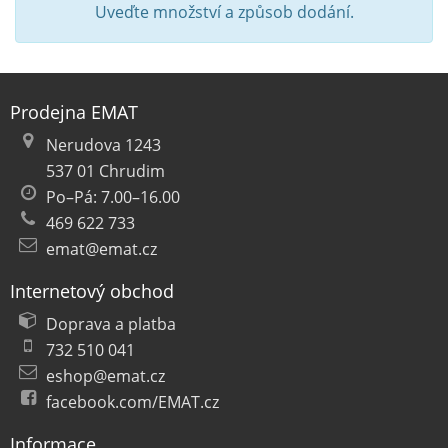
Uveďte množství a způsob dodání.
Prodejna EMAT
Nerudova 1243
537 01 Chrudim
Po–Pá: 7.00–16.00
469 622 733
emat@emat.cz
Internetový obchod
Doprava a platba
732 510 041
eshop@emat.cz
facebook.com/EMAT.cz
Informace