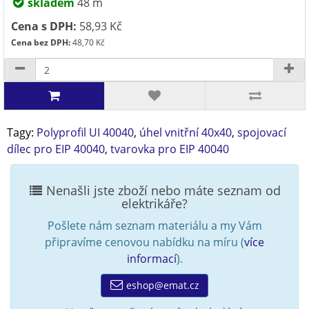
skladem
48 m
Cena s DPH:
58,93 Kč
Cena bez DPH:
48,70 Kč
Tagy:
Polyprofil UI 40040
,
úhel vnitřní 40x40
,
spojovací
dílec pro EIP 40040
,
tvarovka pro EIP 40040
Nenašli jste zboží nebo máte seznam od
elektrikáře?
Pošlete nám seznam materiálu a my Vám
připravíme cenovou nabídku na míru (
více
informací
).
eshop@emat.cz