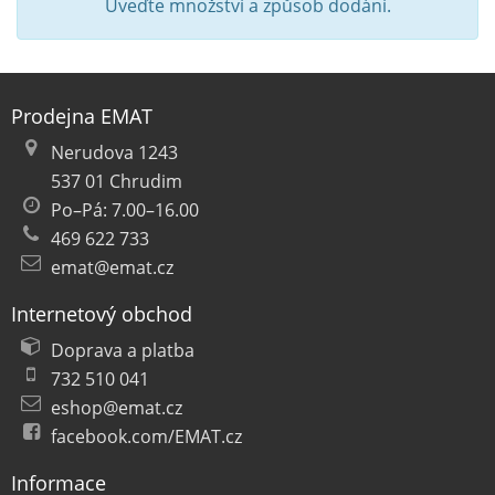
Uveďte množství a způsob dodání.
Prodejna EMAT
Nerudova 1243
537 01 Chrudim
Po–Pá: 7.00–16.00
469 622 733
emat@emat.cz
Internetový obchod
Doprava a platba
732 510 041
eshop@emat.cz
facebook.com/EMAT.cz
Informace